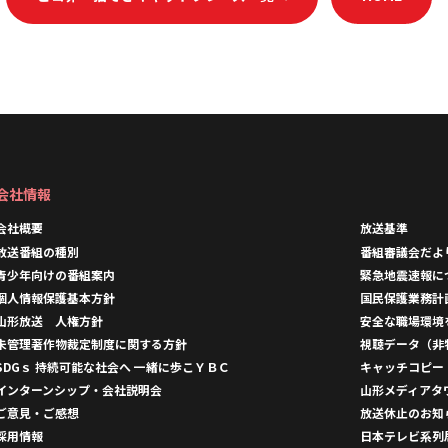
会社情報
会社概要
放送基準
放送番組の種別
番組審議会だよ
青少年向けの番組案内
緊急地震速報に
個人情報保護基本方針
国民保護業務計
山形放送 人権方針
安全な職場環境
未管理著作物裁定制度に関する方針
視聴データ（非
SDGｓ 持続可能な社会へ 一緒に歩こＹＢＣ
キャッチコピー
インターンシップ・会社説明会
山形メディアタ
ご意見・ご感想
放送休止のお知
採用情報
日本テレビ系列