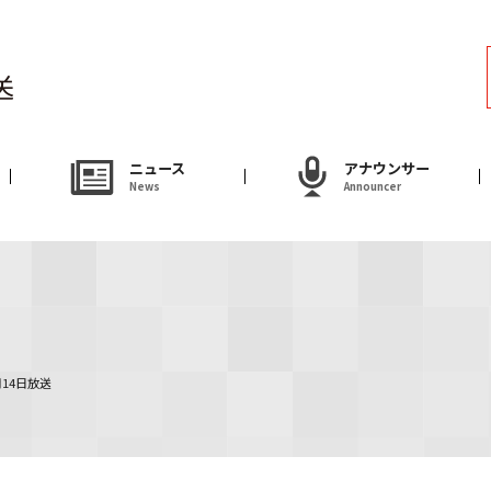
ラジオ
Radio
アナウンサー
ニュース
アナウンサー
News
Announcer
Announcer
試写会・プレゼ
Present
やまがた情熱市場
月14日放送