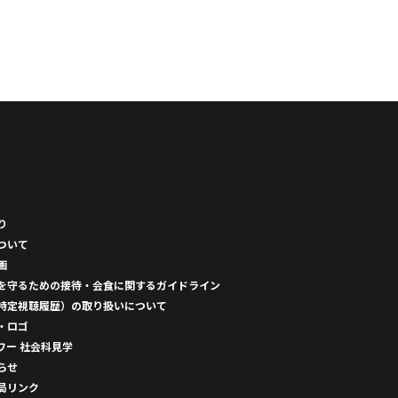
り
ついて
画
を守るための接待・会食に関するガイドライン
特定視聴履歴）の取り扱いについて
・ロゴ
ワー 社会科見学
らせ
局リンク