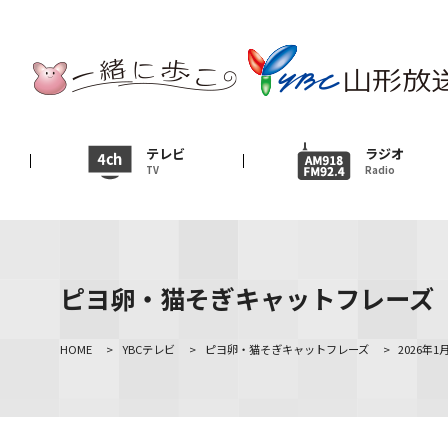
テレビ
TV
ニュース
テレビ
ラジオ
TV
Radio
News
イベント
Event
ピヨ卵・猫そぎキャットフレーズ
ＹＢＣオンデマンド
HOME
>
YBCテレビ
>
ピヨ卵・猫そぎキャットフレーズ
>
2026年1