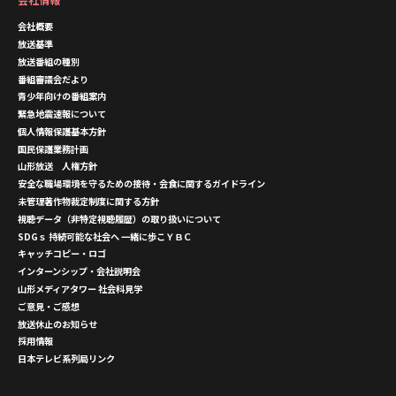
会社概要
放送基準
放送番組の種別
番組審議会だより
青少年向けの番組案内
緊急地震速報について
個人情報保護基本方針
国民保護業務計画
山形放送 人権方針
安全な職場環境を守るための接待・会食に関するガイドライン
未管理著作物裁定制度に関する方針
視聴データ（非特定視聴履歴）の取り扱いについて
SDGｓ 持続可能な社会へ 一緒に歩こＹＢＣ
キャッチコピー・ロゴ
インターンシップ・会社説明会
山形メディアタワー 社会科見学
ご意見・ご感想
放送休止のお知らせ
採用情報
日本テレビ系列局リンク