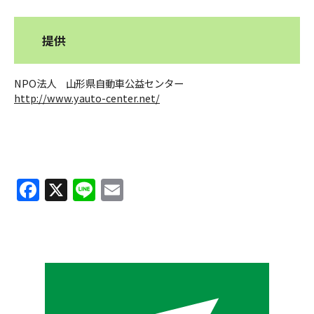
提供
NPO法人 山形県自動車公益センター
http://www.yauto-center.net/
F
X
Li
E
a
n
m
c
e
ai
e
l
b
o