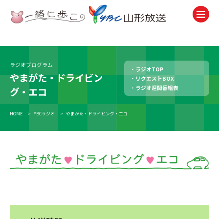
テレビ
TV
ラジオプログラム
ラジオTOP
やまがた・ドライビン
リクエストBOX
ラジオ
ラジオ週間番組表
グ・エコ
Radio
ニュース
HOME
>
YBCラジオ
>
やまがた・ドライビング・エコ
News
アナウンサー
Announcer
イベント
Event
試写会・プレゼント
Present