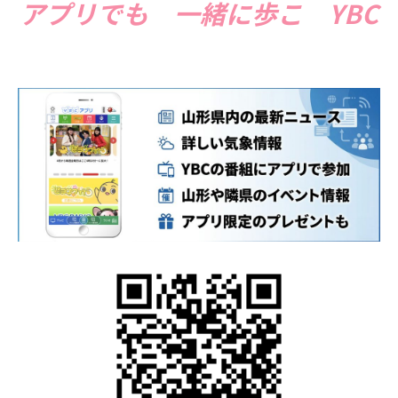
アプリでも 一緒
に歩こ YBC
ＹＢＣオンデマンド
やまがた情熱市場