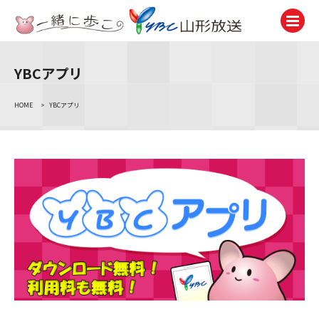
YBCアプリ
テレビ
TV
HOME
>
YBCアプリ
ラジオ
Radio
ニュース
News
アナウンサー
Announcer
イベント
Event
試写会・プレゼント
Present