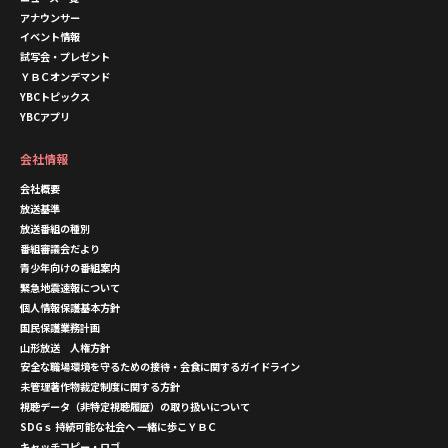
アナウンサー
イベント情報
試写会・プレゼント
ＹＢＣオンデマンド
YBCトピックス
YBCアプリ
会社情報
会社概要
放送基準
放送番組の種別
番組審議会だより
青少年向けの番組案内
緊急地震速報について
個人情報保護基本方針
国民保護業務計画
山形放送 人権方針
安全な職場環境を守るための接待・会食に関するガイドライン
未管理著作物裁定制度に関する方針
視聴データ（非特定視聴履歴）の取り扱いについて
SDGｓ 持続可能な社会へ 一緒に歩こＹＢＣ
キャッチコピー・ロゴ