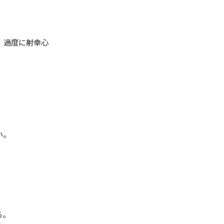
、過度に射幸心
い。
る。