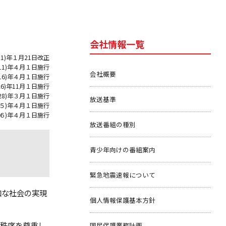
会社情報一覧
成11)年１月21日改正
成11)年４月１日施行
会社概要
成16)年４月１日施行
26)年11月１日施行
成28)年３月１日施行
放送基準
令和５)年４月１日施行
令和６)年４月１日施行
放送番組の種別
青少年向けの番組案内
緊急地震速報について
和な社会の実現
個人情報保護基本方針
秩序を尊重し
国民保護業務計画