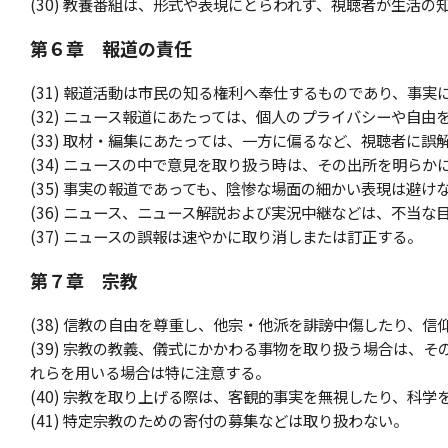
(30) 教養番組は、形式や表現にとらわれず、視聴者が生活
第６章 報道の責任
(31) 報道活動は市民の知る権利へ奉仕するものであり、事実
(32) ニュース報道にあたっては、個人のプライバシーや自
(33) 取材・編集にあたっては、一方に偏るなど、視聴者に
(34) ニュースの中で意見を取り扱う時は、その出所を明らか
(35) 事実の報道であっても、陰惨な場面の細かい表現は避け
(36) ニュース、ニュース解説および実況中継などは、不当
(37) ニュースの誤報は速やかに取り消しまたは訂正する。
第７章 宗教
(38) 信教の自由を尊重し、他宗・他派を誹謗中傷したり、
(39) 宗教の教義、儀式にかかわる事物を取り扱う場合は、
れらを用いる場合は特に注意する。
(40) 宗教を取り上げる際は、客観的事実を無視したり、科
(41) 特定宗教のための寄付の募集などは取り扱わない。