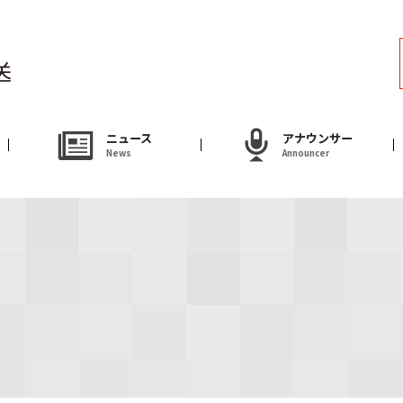
ラジオ
Radio
アナウンサー
ニュース
アナウンサー
News
Announcer
Announcer
試写会・プレゼ
Present
やまがた情熱市場