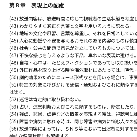
第８章 表現上の配慮
(42) 放送内容は、放送時間に応じて視聴者の生活状態を考
(43) わかりやすく適正な言葉と文字を用いるように努める。
(44) 地域の文化や風習、言葉を尊重し、それを日常として
(45) 人心に動揺や不安を与えるおそれのある内容のものは慎
(46) 社会・公共の問題で意見が対立しているものについて
(47) 不快な感じを与えるような下品、卑わいな表現は避ける
(48) 自殺・心中は、たとえフィクションであっても取り扱い
(49) 外国作品を取り上げる時や海外取材にあたっては、時
(50) 劇的効果のためにニュース形式などを用いる場合は、
(51) 特定の対象に呼びかける通信・通知およびこれに類似
は除く。
(52) 迷信は肯定的に取り扱わない。
(53) 占い、運勢判断およびこれに類するものは、断定した
(54) 残虐、悲惨、虐待などの情景を表現する時は、視聴者
(55) 障害や病気に触れる時は、同じ障害や病気に悩む人々
(56) 放送内容によっては、ＳＮＳ等において出演者に対す
神的な健康状態にも配慮する。