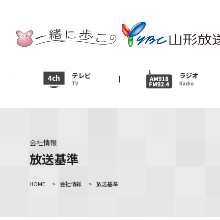
テレビ
TV
ニュース
テレビ
ラジオ
TV
Radio
News
イベント
Event
会社情報
ＹＢＣオンデマンド
放送基準
HOME
>
会社情報
>
放送基準