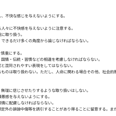
慮し、不快な感じを与えないようにする｡
いる人々に不快感を与えないように注意する。
重に取り扱う。
は、できるだけ多くの角度から論じなければならない。
。
を慎重にする。
代・国情・伝統・習慣などの相違を考慮しなければならない。
事実と混同されやすい表現をしてはならない。
するものは取り扱わない。ただし、人命に関わる場合その他、社会的
り、無理に信じさせたりするような取り扱いはしない。
に嫌悪感を与えないようにする。
の感情に配慮しなければならない。
る想定外の誹謗中傷等を誘引することがあり得ることに留意する。ま