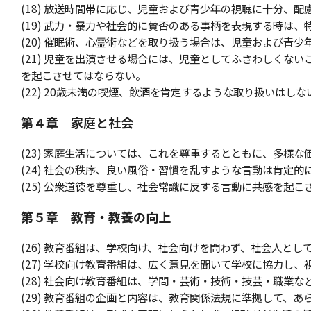
(18) 放送時間帯に応じ、児童および青少年の視聴に十分、配
(19) 武力・暴力や社会的に賛否のある事柄を表現する時は
(20) 催眠術、心霊術などを取り扱う場合は、児童および青
(21) 児童を出演させる場合には、児童としてふさわしくな
を起こさせてはならない。
(22) 20歳未満の喫煙、飲酒を肯定するような取り扱いはしな
第４章 家庭と社会
(23) 家庭生活については、これを尊重するとともに、多様
(24) 社会の秩序、良い風俗・習慣を乱すような言動は肯定的
(25) 公衆道徳を尊重し、社会常識に反する言動に共感を起
第５章 教育・教養の向上
(26) 教育番組は、学校向け、社会向けを問わず、社会人と
(27) 学校向け教育番組は、広く意見を聞いて学校に協力し
(28) 社会向け教育番組は、学問・芸術・技術・技芸・職業
(29) 教育番組の企画と内容は、教育関係法規に準拠して、