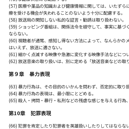
(57) 医療や薬品の知識および健康情報に関しては、いたず
療を受ける機会が失われることのないよう十分に配慮する。
(58) 放送局の関知しない私的な証言・勧誘は取り扱わない。
(59) ショッピング番組は、関係法令を順守して、事実に基
ならない。
(60) 視聴者が通常、感知し得ない方法によって、なんらか
はいえず、放送に適さない。
(61) 細かく点滅する映像や急激に変化する映像手法などに
(62) 放送音楽の取り扱いは、別に定める「放送音楽などの
第９章 暴力表現
(63) 暴力行為は、その目的のいかんを問わず、否定的に取り
(64) 暴力行為の表現は、最小限にとどめる。
(65) 殺人・拷問・暴行・私刑などの残虐な感じを与える行
第10章 犯罪表現
(66) 犯罪を肯定したり犯罪者を英雄扱いしたりしてはならな