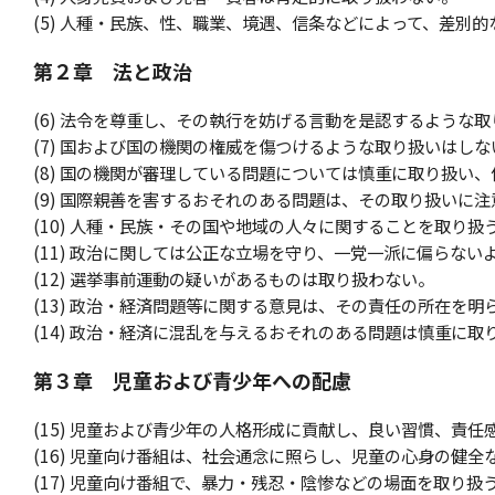
(5) 人種・民族、性、職業、境遇、信条などによって、差別
第２章 法と政治
(6) 法令を尊重し、その執行を妨げる言動を是認するような
(7) 国および国の機関の権威を傷つけるような取り扱いはしな
(8) 国の機関が審理している問題については慎重に取り扱い
(9) 国際親善を害するおそれのある問題は、その取り扱いに
(10) 人種・民族・その国や地域の人々に関することを取り
(11) 政治に関しては公正な立場を守り、一党一派に偏らない
(12) 選挙事前運動の疑いがあるものは取り扱わない。
(13) 政治・経済問題等に関する意見は、その責任の所在を
(14) 政治・経済に混乱を与えるおそれのある問題は慎重に取
第３章 児童および青少年への配慮
(15) 児童および青少年の人格形成に貢献し、良い習慣、責
(16) 児童向け番組は、社会通念に照らし、児童の心身の健
(17) 児童向け番組で、暴力・残忍・陰惨などの場面を取り