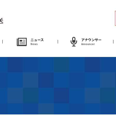
ラジオ
Radio
アナウンサー
ニュース
アナウンサー
News
Announcer
Announcer
試写会・プレゼ
Present
やまがた情熱市場