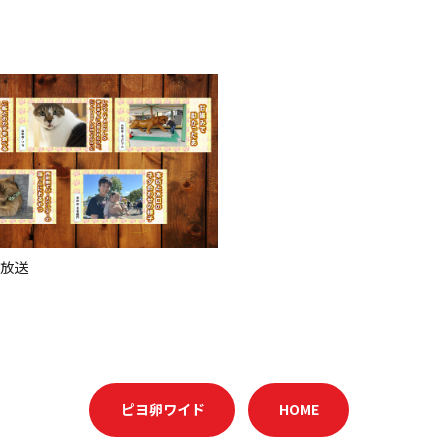
日放送
ピヨ卵ワイド
HOME