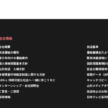
会社情報
会社概要
放送基準
放送番組の種別
番組審議会だよ
青少年向けの番組案内
緊急地震速報に
個人情報保護基本方針
国民保護業務計
山形放送 人権方針
安全な職場環境
未管理著作物裁定制度に関する方針
視聴データ（非
SDGｓ 持続可能な社会へ 一緒に歩こＹＢＣ
キャッチコピー
インターンシップ・会社説明会
山形メディアタ
ご意見・ご感想
放送休止のお知
採用情報
日本テレビ系列