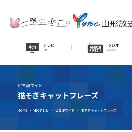
テレビ
TV
ニュース
テレビ
ラジオ
TV
Radio
News
イベント
Event
ピヨ卵ワイド
ＹＢＣオンデマンド
猫そぎキャットフレーズ
HOME
>
YBCテレビ
>
ピヨ卵ワイド
>
猫そぎキャットフレーズ