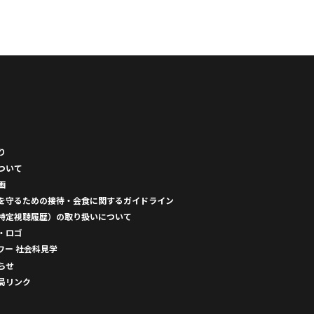
り
ついて
画
を守るための接待・会食に関するガイドライン
特定視聴履歴）の取り扱いについて
・ロゴ
ワー 社会科見学
らせ
局リンク