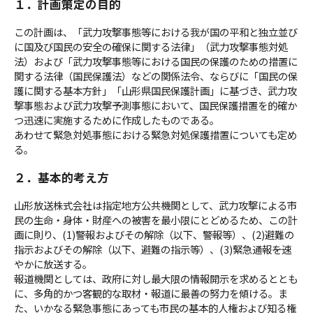
１．計画策定の目的
この計画は、「武力攻撃事態等における我が国の平和と独立並び
ＹＢＣオンデマンド
に国及び国民の安全の確保に関する法律」（武力攻撃事態対処
法）および「武力攻撃事態等における国民の保護のための措置に
関する法律（国民保護法）などの関係法令、ならびに「国民の保
やまがた情熱市場
護に関する基本方針」「山形県国民保護計画」に基づき、武力攻
撃事態および武力攻撃予測事態において、国民保護措置を的確か
つ迅速に実施するために作成したものである。
あわせて緊急対処事態における緊急対処保護措置についても定め
る。
２．基本的考え方
山形放送株式会社は指定地方公共機関として、武力攻撃による市
民の生命・身体・財産への被害を最小限にとどめるため、この計
画に則り、(1)警報およびその解除（以下、警報等）、(2)避難の
指示およびその解除（以下、避難の指示等）、(3)緊急通報――を速
やかに放送する。
報道機関としては、政府に対し最大限の情報開示を求めるととも
に、多角的かつ客観的な取材・報道に最善の努力を傾ける。ま
た、いかなる緊急事態にあっても市民の基本的人権および知る権