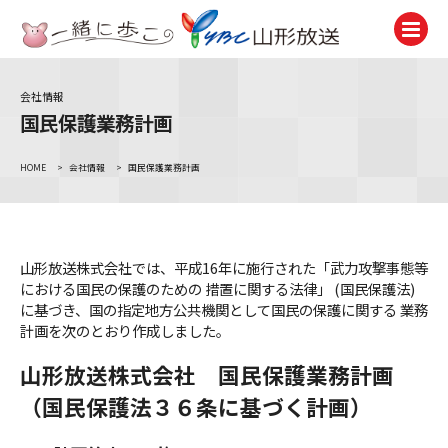
会社情報
テレビ
国民保護業務計画
TV
HOME
>
会社情報
>
国民保護業務計画
ラジオ
Radio
ニュース
News
山形放送株式会社では、平成16年に施行された「武力攻撃事態等
における国民の保護のための 措置に関する法律」 (国民保護法)
アナウンサー
に基づき、国の指定地方公共機関として国民の保護に関する 業務
Announcer
計画を次のとおり作成しました。
イベント
山形放送株式会社 国民保護業務計画
Event
（国民保護法３６条に基づく計画）
試写会・プレゼント
Present