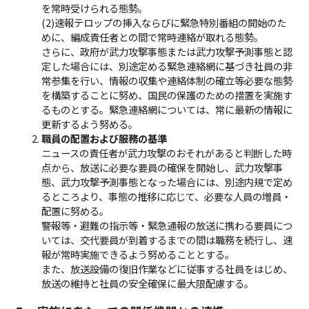
を常時受けられる態勢。
(2)速報テロップの挿入ならびに緊急特別番組の開始のた
めに、編成責任者との間で常時連絡が取れる態勢。
さらに、政府が武力攻撃事態または武力攻撃予測事態と認
定した場合には、別途定める緊急連絡網に基づき社員の非
常参集を行い、情報の収集や連絡体制の確立等必要な態勢
を構築することに努め、国民の保護のための措置を実施す
るものとする。緊急連絡網については、常に最新の情報に
更新するよう努める。
職員の配置および服務の基準
ニュースの責任者が武力攻撃のおそれがあると判断した時
点から、放送に必要な要員の確保を開始し、武力攻撃事
態、武力攻撃予測事態となった場合には、別途内規で定め
るところより、事態の推移に応じて、必要な人員の増員・
配置に努める。
警報等・避難の指示等・緊急通報の放送に携わる要員につ
いては、交代要員が到着するまでの間は職務を続行し、速
報が常時実施できるよう努めることとする。
また、放送設備の復旧作業などに従事する社員をはじめ、
放送の維持と社員の安全確保に最大限配慮する。