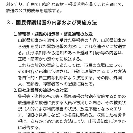
利を守り、自由で自律的な取材・報道活動を貫くことを通じて、
放送の公共的使命を達成する。
３．国民保護措置の内容および実施方法
警報等・避難の指示等・緊急通報の放送
山形県知事から通知を受けた警報等の内容、山形県知事か
ら通知を受けた緊急通報の内容は、これを速やかに放送す
る。山形県知事から通知のあった避難の指示等の内容は、
正確・簡潔かつ速やかに放送する。
これらの放送の実施にあたっては、市民の立場に立って、
その内容が迅速に伝達され、正確に理解されるような方法
を自律的・自主的な判断により決定する。その際、外国
人、高齢者、障害者等への配慮に努める。
自社施設等の被災への対応
警報等・避難の指示等・緊急通報の放送を実施するための
放送設備や放送に要する人員が被災した場合、その被災状
況（人的および物的被害の状況、放送不能となったエリ
ア、復旧の見通しなど）の把握に努める。収集した被災情
報は、あらかじめ定めた方法により、山形県知事に速やか
に報告する。