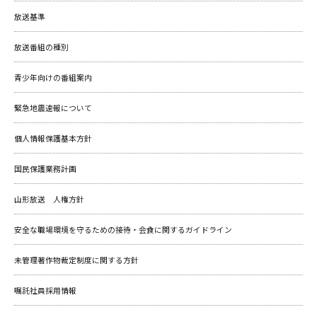
k
放送基準
放送番組の種別
青少年向けの番組案内
緊急地震速報について
個人情報保護基本方針
国民保護業務計画
山形放送 人権方針
安全な職場環境を守るための接待・会食に関するガイドライン
未管理著作物裁定制度に関する方針
嘱託社員採用情報