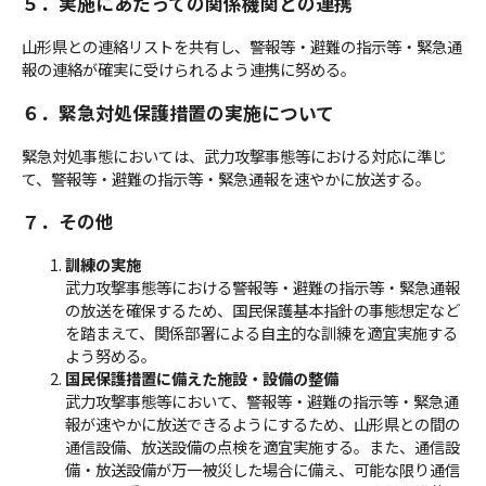
５．実施にあたっての関係機関との連携
山形県との連絡リストを共有し、警報等・避難の指示等・緊急通
報の連絡が確実に受けられるよう連携に努める。
６．緊急対処保護措置の実施について
緊急対処事態においては、武力攻撃事態等における対応に準じ
て、警報等・避難の指示等・緊急通報を速やかに放送する。
７．その他
訓練の実施
武力攻撃事態等における警報等・避難の指示等・緊急通報
の放送を確保するため、国民保護基本指針の事態想定など
を踏まえて、関係部署による自主的な訓練を適宜実施する
よう努める。
国民保護措置に備えた施設・設備の整備
武力攻撃事態等において、警報等・避難の指示等・緊急通
報が速やかに放送できるようにするため、山形県との間の
通信設備、放送設備の点検を適宜実施する。また、通信設
備・放送設備が万一被災した場合に備え、可能な限り通信