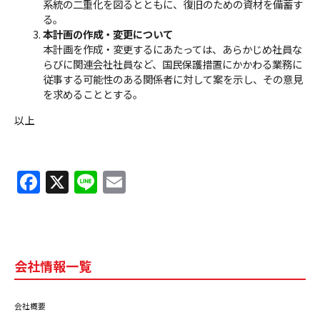
系統の二重化を図るとともに、復旧のための資材を備蓄す
る。
本計画の作成・変更について
本計画を作成・変更するにあたっては、あらかじめ社員な
らびに関連会社社員など、国民保護措置にかかわる業務に
従事する可能性のある関係者に対して案を示し、その意見
を求めることとする。
以上
F
X
Li
E
a
n
m
c
e
ai
e
l
会社情報一覧
b
o
会社概要
o