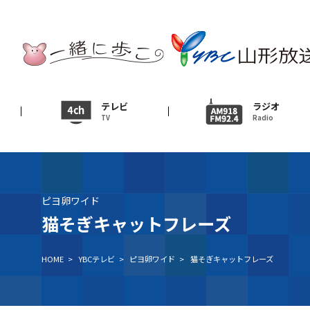
テレビ
TV
ニュース
テレビ
ラジオ
TV
Radio
News
イベント
Event
ピヨ卵ワイド
ＹＢＣオンデマンド
猫そぎキャットフレーズ
HOME
>
YBCテレビ
>
ピヨ卵ワイド
>
猫そぎキャットフレーズ