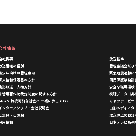
会社情報
会社概要
放送基準
放送番組の種別
番組審議会だよ
青少年向けの番組案内
緊急地震速報に
個人情報保護基本方針
国民保護業務計
山形放送 人権方針
安全な職場環境
未管理著作物裁定制度に関する方針
視聴データ（非
SDGｓ 持続可能な社会へ 一緒に歩こＹＢＣ
キャッチコピー
インターンシップ・会社説明会
山形メディアタ
ご意見・ご感想
放送休止のお知
採用情報
日本テレビ系列