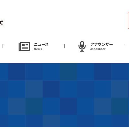
ラジオ
Radio
アナウンサー
ニュース
アナウンサー
News
Announcer
Announcer
試写会・プレゼ
Present
やまがた情熱市場