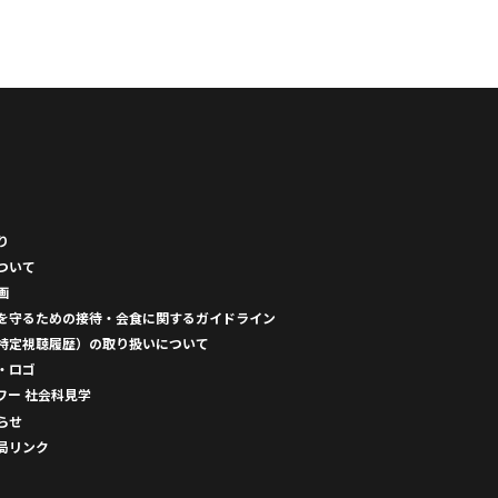
り
ついて
画
を守るための接待・会食に関するガイドライン
特定視聴履歴）の取り扱いについて
・ロゴ
ワー 社会科見学
らせ
局リンク