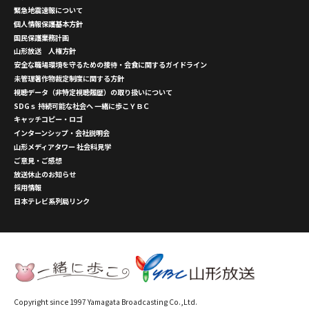
緊急地震速報について
個人情報保護基本方針
国民保護業務計画
山形放送 人権方針
安全な職場環境を守るための接待・会食に関するガイドライン
未管理著作物裁定制度に関する方針
視聴データ（非特定視聴履歴）の取り扱いについて
SDGｓ 持続可能な社会へ 一緒に歩こＹＢＣ
キャッチコピー・ロゴ
インターンシップ・会社説明会
山形メディアタワー 社会科見学
ご意見・ご感想
放送休止のお知らせ
採用情報
日本テレビ系列局リンク
Copyright since 1997 Yamagata Broadcasting Co.,Ltd.