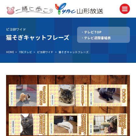
ピヨ卵ワイド
テレビTOP
テレビ
猫そぎキャットフレーズ
テレビ週間番組表
TV
ラジオ
HOME
>
YBCテレビ
>
ピヨ卵ワイド
>
猫そぎキャットフレーズ
Radio
ニュース
News
アナウンサー
Announcer
イベント
Event
試写会・プレゼント
Present