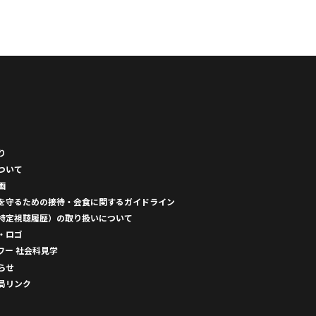
り
ついて
画
を守るための接待・会食に関するガイドライン
特定視聴履歴）の取り扱いについて
・ロゴ
ワー 社会科見学
らせ
局リンク