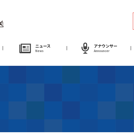
ラジオ
Radio
アナウンサー
ニュース
アナウンサー
News
Announcer
Announcer
試写会・プレゼ
Present
やまがた情熱市場