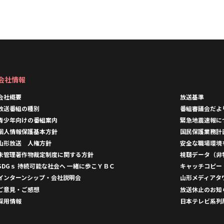
会社情報
会社概要
放送基準
放送番組の種別
番組審議会だよ
青少年向けの番組案内
緊急地震速報に
個人情報保護基本方針
国民保護業務計
山形放送 人権方針
安全な職場環境
未管理著作物裁定制度に関する方針
視聴データ（非
SDGｓ 持続可能な社会へ 一緒に歩こＹＢＣ
キャッチコピー
インターンシップ・会社説明会
山形メディアタ
ご意見・ご感想
放送休止のお知
採用情報
日本テレビ系列