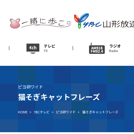
テレビ
TV
ニュース
テレビ
ラジオ
TV
Radio
News
イベント
Event
ピヨ卵ワイド
ＹＢＣオンデマンド
猫そぎキャットフレーズ
HOME
>
YBCテレビ
>
ピヨ卵ワイド
>
猫そぎキャットフレーズ