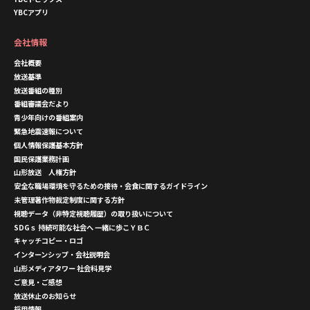
YBCアプリ
会社情報
会社概要
放送基準
放送番組の種別
番組審議会だより
青少年向けの番組案内
緊急地震速報について
個人情報保護基本方針
国民保護業務計画
山形放送 人権方針
安全な職場環境を守るための接待・会食に関するガイドライン
未管理著作物裁定制度に関する方針
視聴データ（非特定視聴履歴）の取り扱いについて
SDGｓ 持続可能な社会へ 一緒に歩こＹＢＣ
キャッチコピー・ロゴ
インターンシップ・会社説明会
山形メディアタワー 社会科見学
ご意見・ご感想
放送休止のお知らせ
採用情報