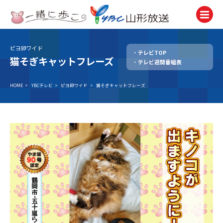
ピヨ卵ワイド
テレビTOP
テレビ
猫そぎキャットフレーズ
テレビ週間番組表
TV
ラジオ
HOME
>
YBCテレビ
>
ピヨ卵ワイド
>
猫そぎキャットフレーズ
Radio
ニュース
News
アナウンサー
Announcer
イベント
Event
試写会・プレゼント
Present