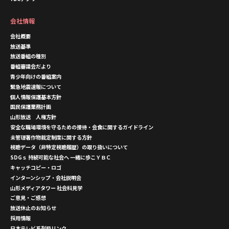
会社情報
会社概要
放送基準
放送番組の種別
番組審議会だより
青少年向けの番組案内
緊急地震速報について
個人情報保護基本方針
国民保護業務計画
山形放送 人権方針
安全な職場環境を守るための接待・会食に関するガイドライン
未管理著作物裁定制度に関する方針
視聴データ（非特定視聴履歴）の取り扱いについて
SDGｓ 持続可能な社会へ 一緒に歩こＹＢＣ
キャッチコピー・ロゴ
インターンシップ・会社説明会
山形メディアタワー 社会科見学
ご意見・ご感想
放送休止のお知らせ
採用情報
日本テレビ系列局リンク