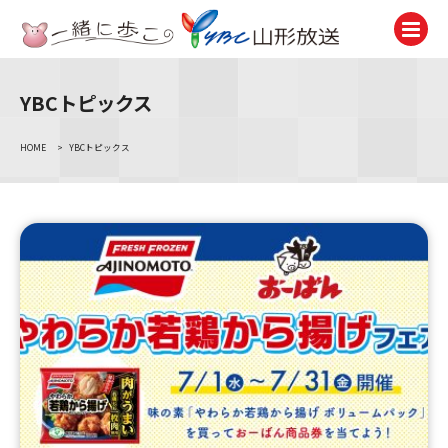
YBCトピックス
テレビ
TV
HOME
>
YBCトピックス
ラジオ
Radio
ニュース
News
アナウンサー
Announcer
イベント
Event
試写会・プレゼント
Present