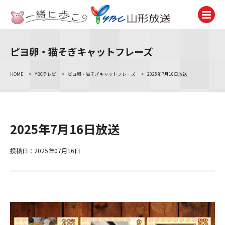
ピヨ卵・猫そぎキャットフレーズ
テレビ
TV
HOME
>
YBCテレビ
>
ピヨ卵・猫そぎキャットフレーズ
>
2025年7月16日放送
ラジオ
Radio
ニュース
2025年7月16日放送
News
アナウンサー
投稿日：2025年07月16日
Announcer
イベント
Event
試写会・プレゼント
Present