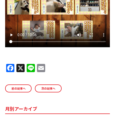
ＹＢＣオンデマンド
やまがた情熱市場
F
X
Li
E
a
n
m
c
e
ai
前の記事へ
次の記事へ
e
l
b
o
月別アーカイブ