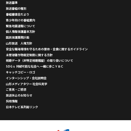
放送基準
放送番組の種別
番組審議会だより
青少年向けの番組案内
緊急地震速報について
個人情報保護基本方針
国民保護業務計画
山形放送 人権方針
安全な職場環境を守るための接待・会食に関するガイドライン
未管理著作物裁定制度に関する方針
視聴データ（非特定視聴履歴）の取り扱いについて
SDGｓ 持続可能な社会へ 一緒に歩こＹＢＣ
キャッチコピー・ロゴ
インターンシップ・会社説明会
山形メディアタワー 社会科見学
ご意見・ご感想
放送休止のお知らせ
採用情報
日本テレビ系列局リンク