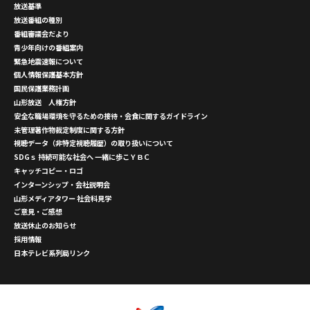
放送基準
放送番組の種別
番組審議会だより
青少年向けの番組案内
緊急地震速報について
個人情報保護基本方針
国民保護業務計画
山形放送 人権方針
安全な職場環境を守るための接待・会食に関するガイドライン
未管理著作物裁定制度に関する方針
視聴データ（非特定視聴履歴）の取り扱いについて
SDGｓ 持続可能な社会へ 一緒に歩こＹＢＣ
キャッチコピー・ロゴ
インターンシップ・会社説明会
山形メディアタワー 社会科見学
ご意見・ご感想
放送休止のお知らせ
採用情報
日本テレビ系列局リンク