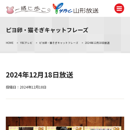
ピヨ卵・猫そぎキャットフレーズ
テレビ
TV
HOME
>
YBCテレビ
>
ピヨ卵・猫そぎキャットフレーズ
>
2024年12月18日放送
ラジオ
Radio
ニュース
2024年12月18日放送
News
アナウンサー
投稿日：2024年12月18日
Announcer
イベント
Event
試写会・プレゼント
Present