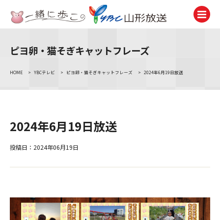
ピヨ卵・猫そぎキャットフレーズ
テレビ
TV
HOME
>
YBCテレビ
>
ピヨ卵・猫そぎキャットフレーズ
>
2024年6月19日放送
ラジオ
Radio
ニュース
2024年6月19日放送
News
アナウンサー
投稿日：2024年06月19日
Announcer
イベント
Event
試写会・プレゼント
Present