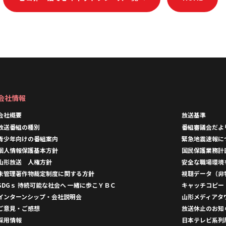
会社情報
会社概要
放送基準
放送番組の種別
番組審議会だよ
青少年向けの番組案内
緊急地震速報に
個人情報保護基本方針
国民保護業務計
山形放送 人権方針
安全な職場環境
未管理著作物裁定制度に関する方針
視聴データ（非
SDGｓ 持続可能な社会へ 一緒に歩こＹＢＣ
キャッチコピー
インターンシップ・会社説明会
山形メディアタ
ご意見・ご感想
放送休止のお知
採用情報
日本テレビ系列