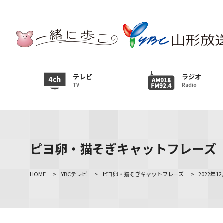
テレビ
TV
ニュース
テレビ
ラジオ
TV
Radio
News
イベント
Event
ピヨ卵・猫そぎキャットフレーズ
ＹＢＣオンデマンド
HOME
>
YBCテレビ
>
ピヨ卵・猫そぎキャットフレーズ
>
2022年1