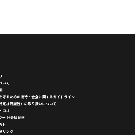
り
ついて
画
を守るための接待・会食に関するガイドライン
特定視聴履歴）の取り扱いについて
・ロゴ
ワー 社会科見学
らせ
局リンク