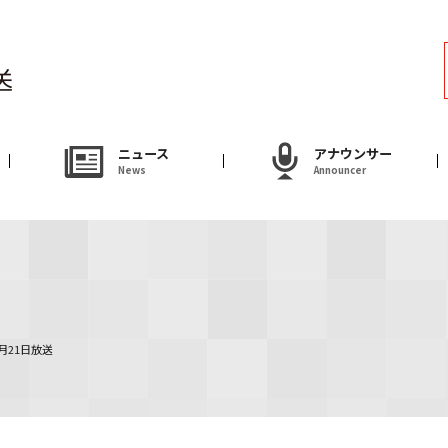
ラジオ
Radio
アナウンサー
ニュース
アナウンサー
News
Announcer
Announcer
試写会・プレゼ
Present
やまがた情熱市場
2月21日放送