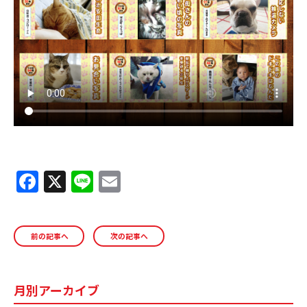
ＹＢＣオンデマンド
やまがた情熱市場
F
X
Li
E
a
n
m
c
e
ai
前の記事へ
次の記事へ
e
l
b
o
月別アーカイブ