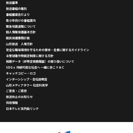
放送基準
放送番組の種別
番組審議会だより
青少年向けの番組案内
緊急地震速報について
個人情報保護基本方針
国民保護業務計画
山形放送 人権方針
安全な職場環境を守るための接待・会食に関するガイドライン
未管理著作物裁定制度に関する方針
視聴データ（非特定視聴履歴）の取り扱いについて
SDGｓ 持続可能な社会へ 一緒に歩こＹＢＣ
キャッチコピー・ロゴ
インターンシップ・会社説明会
山形メディアタワー 社会科見学
ご意見・ご感想
放送休止のお知らせ
採用情報
日本テレビ系列局リンク