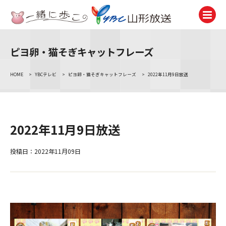
ピヨ卵・猫そぎキャットフレーズ
テレビ
TV
HOME
>
YBCテレビ
>
ピヨ卵・猫そぎキャットフレーズ
>
2022年11月9日放送
ラジオ
Radio
ニュース
2022年11月9日放送
News
アナウンサー
投稿日：2022年11月09日
Announcer
イベント
Event
試写会・プレゼント
Present