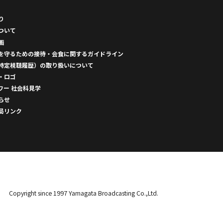
り
ついて
画
を守るための接待・会食に関するガイドライン
特定視聴履歴）の取り扱いについて
・ロゴ
ワー 社会科見学
らせ
局リンク
Copyright since 1997 Yamagata Broadcasting Co.,Ltd.