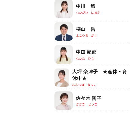
中川 悠
なかがわ はるか
横山 岳
よこやま がく
中田 妃那
なかた ひな
大坪 奈津子 ★産休・育
休中★
おおつぼ なつこ
佐々木 陶子
ささき とうこ