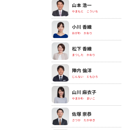
山本 浩一
やまもと こういち
小川 香織
おがわ かおり
松下 香織
まつした かおり
陣内 倫洋
じんない ともひろ
山川 麻衣子
やまかわ まいこ
佐塚 崇恭
さつか たかゆき