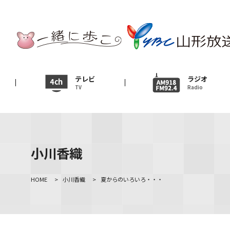
テレビ
TV
ニュース
テレビ
ラジオ
TV
Radio
News
イベント
Event
小川香織
ＹＢＣオンデマンド
HOME
>
小川香織
>
夏からのいろいろ・・・