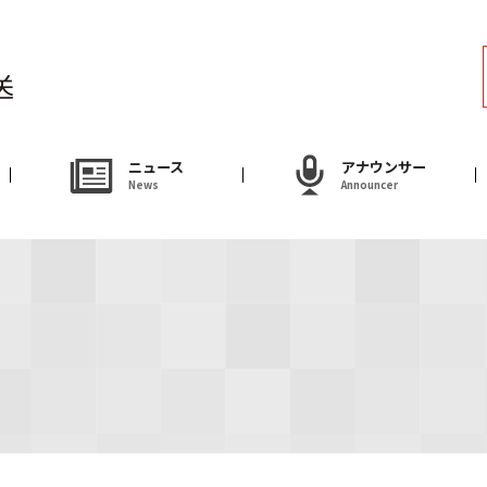
ラジオ
Radio
アナウンサー
ニュース
アナウンサー
News
Announcer
Announcer
試写会・プレゼ
Present
やまがた情熱市場