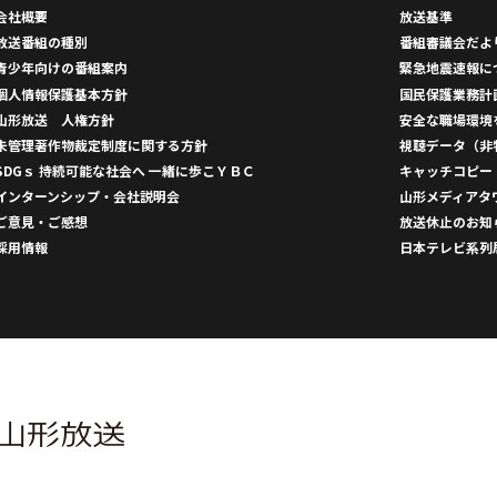
会社概要
放送基準
放送番組の種別
番組審議会だよ
青少年向けの番組案内
緊急地震速報に
個人情報保護基本方針
国民保護業務計
山形放送 人権方針
安全な職場環境
未管理著作物裁定制度に関する方針
視聴データ（非
SDGｓ 持続可能な社会へ 一緒に歩こＹＢＣ
キャッチコピー
インターンシップ・会社説明会
山形メディアタ
ご意見・ご感想
放送休止のお知
採用情報
日本テレビ系列