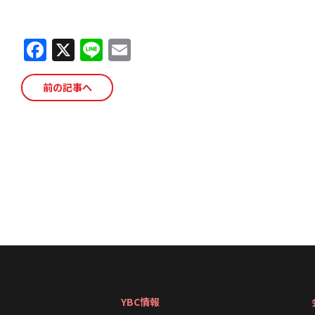
F
X
Li
E
a
n
m
c
e
ai
前の記事へ
e
l
b
o
o
k
YBC情報