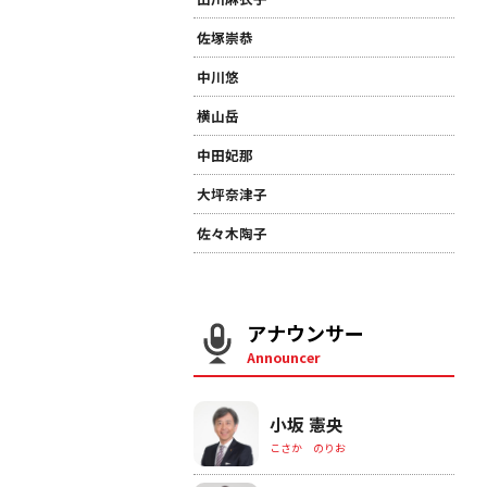
佐塚崇恭
中川悠
横山岳
中田妃那
大坪奈津子
佐々木陶子
アナウンサー
Announcer
小坂 憲央
こさか のりお