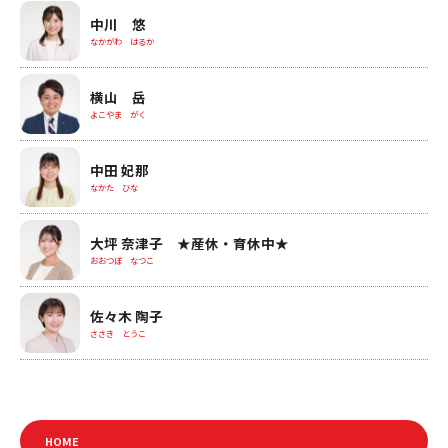
中川 悠
なかがわ はるか
横山 岳
よこやま がく
中田 妃那
なかた ひな
大坪 奈津子 ★産休・育休中★
おおつぼ なつこ
佐々木 陶子
ささき とうこ
HOME