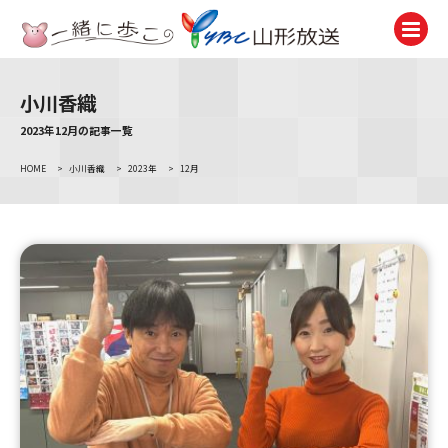
小川香織
テレビ
TV
2023年12月の記事一覧
HOME
>
小川香織
>
2023年
>
12月
ラジオ
Radio
ニュース
News
アナウンサー
Announcer
イベント
Event
試写会・プレゼント
Present