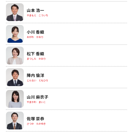
山本 浩一
やまもと こういち
小川 香織
おがわ かおり
松下 香織
まつした かおり
陣内 倫洋
じんない ともひろ
山川 麻衣子
やまかわ まいこ
佐塚 崇恭
さつか たかゆき