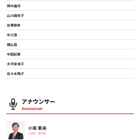
陣内倫洋
山川麻衣子
佐塚崇恭
中川悠
横山岳
中田妃那
大坪奈津子
佐々木陶子
アナウンサー
Announcer
小坂 憲央
こさか のりお