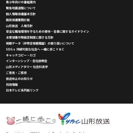
青少年向けの番組案内
緊急地震速報について
個人情報保護基本方針
国民保護業務計画
山形放送 人権方針
安全な職場環境を守るための接待・会食に関するガイドライン
未管理著作物裁定制度に関する方針
視聴データ（非特定視聴履歴）の取り扱いについて
SDGｓ 持続可能な社会へ 一緒に歩こＹＢＣ
キャッチコピー・ロゴ
インターンシップ・会社説明会
山形メディアタワー 社会科見学
ご意見・ご感想
放送休止のお知らせ
採用情報
日本テレビ系列局リンク