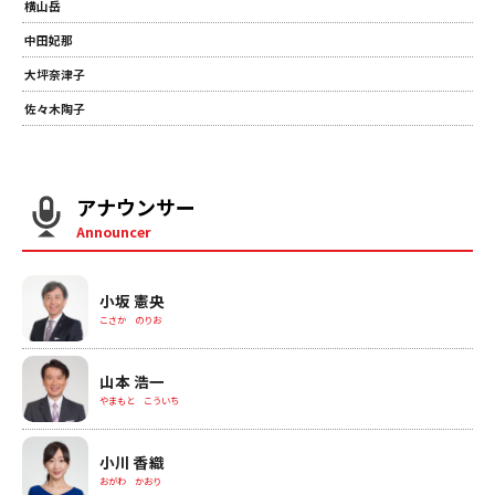
横山岳
中田妃那
大坪奈津子
佐々木陶子
アナウンサー
Announcer
小坂 憲央
こさか のりお
山本 浩一
やまもと こういち
小川 香織
おがわ かおり