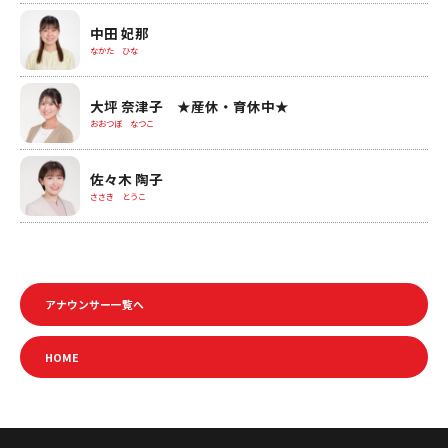
中田 妃那
なかた ひな
大坪 奈津子 ★産休・育休中★
おおつぼ なつこ
佐々木 陶子
ささき とうこ
アナウンサー一覧へ
HOME