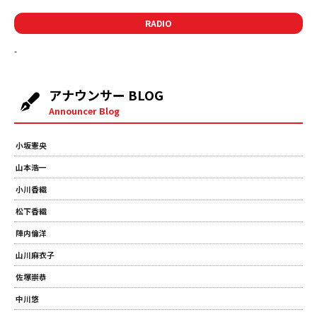
RADIO
-
アナウンサー BLOG
Announcer Blog
小坂憲央
山本浩一
小川香織
松下香織
陣内倫洋
山川麻衣子
佐塚崇恭
中川悠