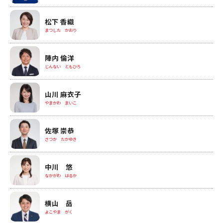
松下 香織
まつした かおり
陣内 倫洋
じんない ともひろ
山川 麻衣子
やまかわ まいこ
佐塚 崇恭
さつか たかゆき
中川 悠
なかがわ はるか
横山 岳
よこやま がく