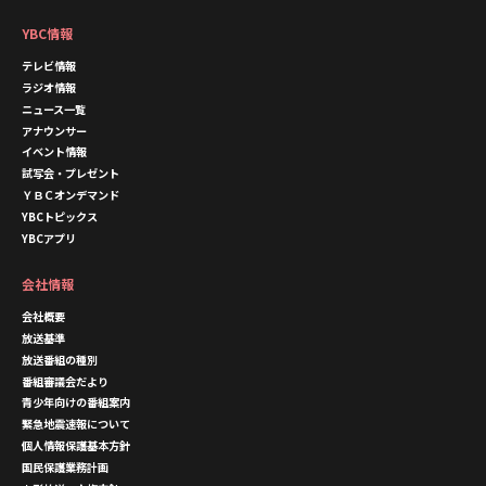
YBC情報
テレビ情報
ラジオ情報
ニュース一覧
アナウンサー
イベント情報
試写会・プレゼント
ＹＢＣオンデマンド
YBCトピックス
YBCアプリ
会社情報
会社概要
放送基準
放送番組の種別
番組審議会だより
青少年向けの番組案内
緊急地震速報について
個人情報保護基本方針
国民保護業務計画