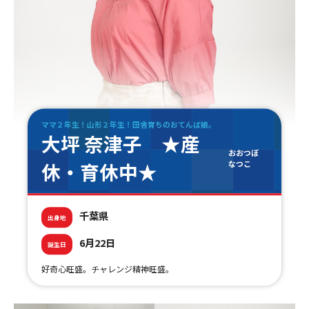
ＹＢＣオンデマンド
やまがた情熱市場
ママ２年生！山形２年生！田舎育ちのおてんば娘。
大坪 奈津子 ★産
おおつぼ
休・育休中★
なつこ
千葉県
出身地
6月22日
誕生日
好奇心旺盛。チャレンジ精神旺盛。