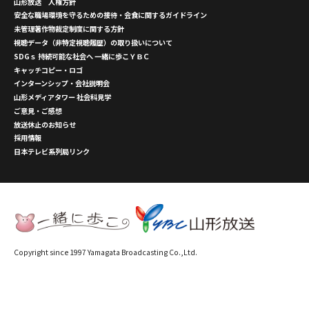
山形放送 人権方針
安全な職場環境を守るための接待・会食に関するガイドライン
未管理著作物裁定制度に関する方針
視聴データ（非特定視聴履歴）の取り扱いについて
SDGｓ 持続可能な社会へ 一緒に歩こＹＢＣ
キャッチコピー・ロゴ
インターンシップ・会社説明会
山形メディアタワー 社会科見学
ご意見・ご感想
放送休止のお知らせ
採用情報
日本テレビ系列局リンク
Copyright since 1997 Yamagata Broadcasting Co.,Ltd.