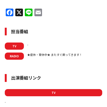
F
X
Li
E
a
n
m
c
e
ai
担当番組
e
l
b
-
TV
o
★産休・育休中★ またすぐ戻ってきます！
o
RADIO
k
出演番組リンク
TV
-