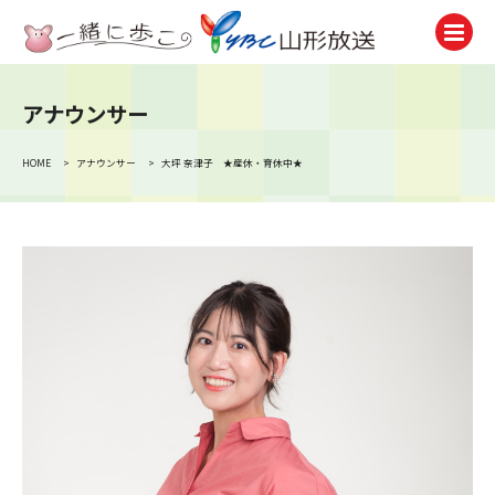
アナウンサー
テレビ
TV
HOME
>
アナウンサー
>
大坪 奈津子 ★産休・育休中★
ラジオ
Radio
ニュース
News
アナウンサー
Announcer
イベント
Event
試写会・プレゼント
Present