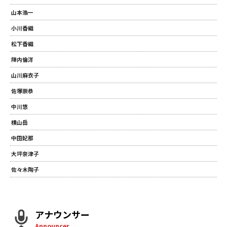
山本浩一
小川香織
松下香織
陣内倫洋
山川麻衣子
佐塚崇恭
中川悠
横山岳
中田妃那
大坪奈津子
佐々木陶子
アナウンサー
Announcer