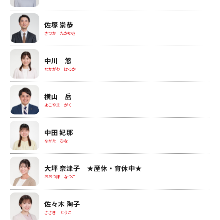
佐塚 崇恭
さつか たかゆき
中川 悠
なかがわ はるか
横山 岳
よこやま がく
中田 妃那
なかた ひな
大坪 奈津子 ★産休・育休中★
おおつぼ なつこ
佐々木 陶子
ささき とうこ