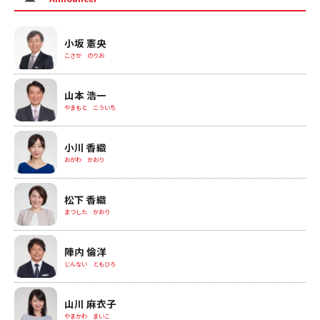
小坂 憲央
こさか のりお
山本 浩一
やまもと こういち
小川 香織
おがわ かおり
松下 香織
まつした かおり
陣内 倫洋
じんない ともひろ
山川 麻衣子
やまかわ まいこ