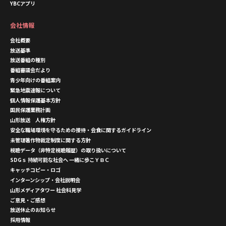
YBCアプリ
会社情報
会社概要
放送基準
放送番組の種別
番組審議会だより
青少年向けの番組案内
緊急地震速報について
個人情報保護基本方針
国民保護業務計画
山形放送 人権方針
安全な職場環境を守るための接待・会食に関するガイドライン
未管理著作物裁定制度に関する方針
視聴データ（非特定視聴履歴）の取り扱いについて
SDGｓ 持続可能な社会へ 一緒に歩こＹＢＣ
キャッチコピー・ロゴ
インターンシップ・会社説明会
山形メディアタワー 社会科見学
ご意見・ご感想
放送休止のお知らせ
採用情報