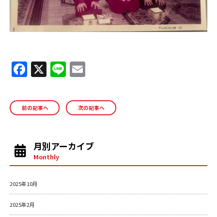
F
X
Li
E
a
n
m
c
e
ai
前の記事へ
次の記事へ
e
l
b
o
月別アーカイブ
o
Monthly
k
2025年10月
2025年2月