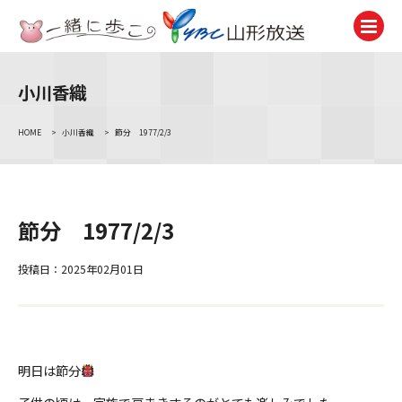
小川香織
テレビ
TV
HOME
>
小川香織
>
節分 1977/2/3
ラジオ
Radio
ニュース
節分 1977/2/3
News
アナウンサー
投稿日：2025年02月01日
Announcer
イベント
Event
明日は節分
試写会・プレゼント
Present