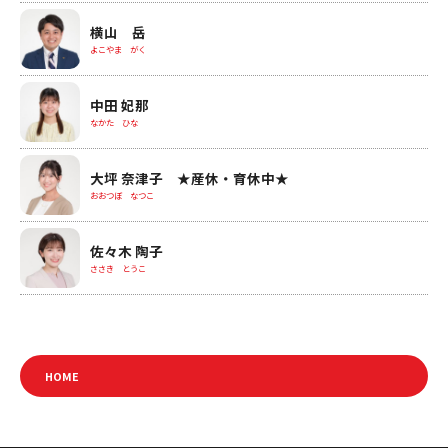
横山 岳
よこやま がく
中田 妃那
なかた ひな
大坪 奈津子 ★産休・育休中★
おおつぼ なつこ
佐々木 陶子
ささき とうこ
HOME