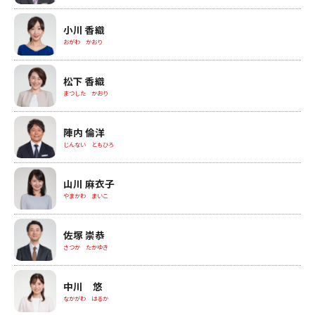
小川 香織
おがわ かおり
松下 香織
まつした かおり
陣内 倫洋
じんない ともひろ
山川 麻衣子
やまかわ まいこ
佐塚 崇恭
さつか たかゆき
中川 悠
なかがわ はるか