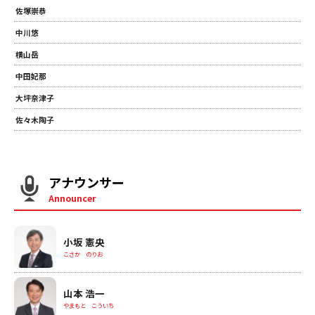
佐塚崇恭
中川悠
横山岳
中田妃那
大坪奈津子
佐々木陶子
アナウンサー
Announcer
小坂 憲央
こさか のりお
山本 浩一
やまもと こういち