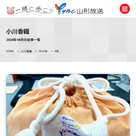
小川香織
テレビ
TV
2024年04月の記事一覧
HOME
>
小川香織
>
2024年
>
4月
ラジオ
Radio
ニュース
News
アナウンサー
Announcer
イベント
Event
試写会・プレゼント
Present