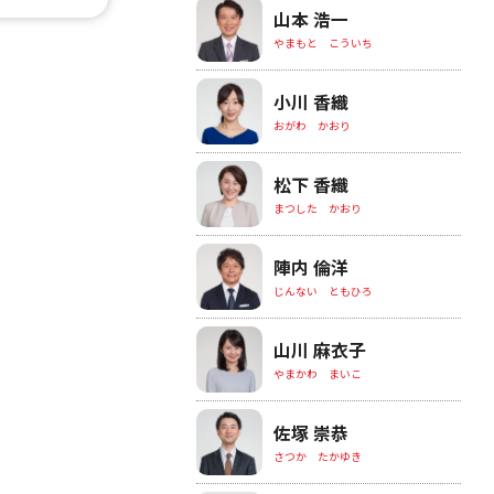
山本 浩一
やまもと こういち
小川 香織
おがわ かおり
松下 香織
まつした かおり
陣内 倫洋
じんない ともひろ
山川 麻衣子
やまかわ まいこ
佐塚 崇恭
さつか たかゆき