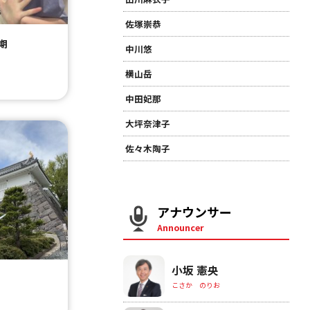
佐塚崇恭
期
中川悠
横山岳
中田妃那
大坪奈津子
佐々木陶子
アナウンサー
Announcer
小坂 憲央
こさか のりお