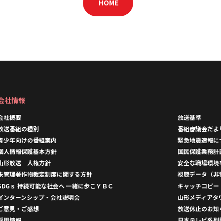
HOME
会社情報
会社概要
放送基準
放送番組の種別
番組審議会だよ
青少年向けの番組案内
緊急地震速報に
個人情報保護基本方針
国民保護業務計
山形放送 人権方針
安全な職場環境
未管理著作物裁定制度に関する方針
視聴データ（非
SDGｓ 持続可能な社会へ 一緒に歩こＹＢＣ
キャッチコピー
インターンシップ・会社説明会
山形メディアタ
ご意見・ご感想
放送休止のお知
採用情報
日本テレビ系列