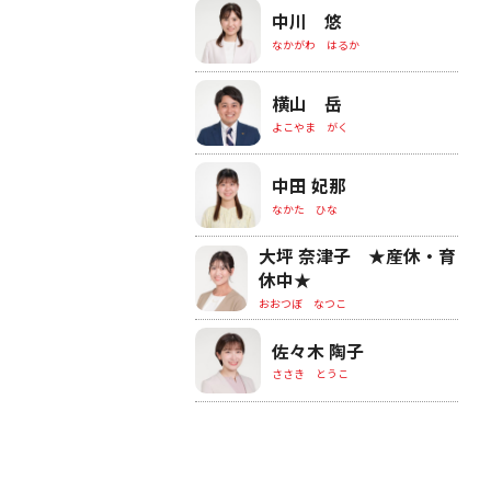
中川 悠
なかがわ はるか
横山 岳
よこやま がく
中田 妃那
なかた ひな
大坪 奈津子 ★産休・育
休中★
おおつぼ なつこ
佐々木 陶子
ささき とうこ