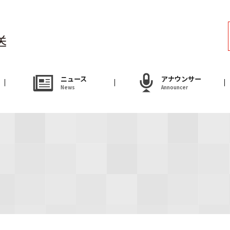
ラジオ
Radio
アナウンサー
ニュース
アナウンサー
News
Announcer
Announcer
試写会・プレゼ
Present
やまがた情熱市場