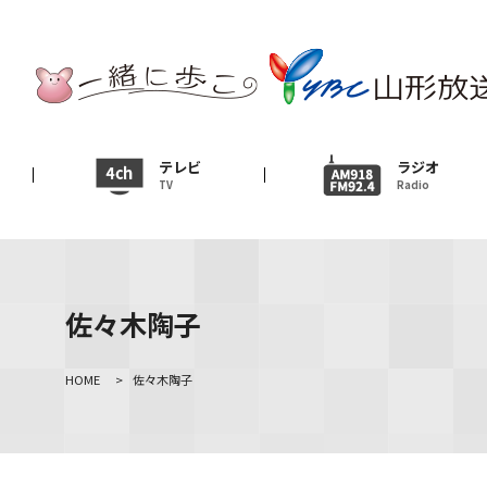
テレビ
TV
ニュース
テレビ
ラジオ
TV
Radio
News
イベント
Event
佐々木陶子
ＹＢＣオンデマンド
HOME
>
佐々木陶子