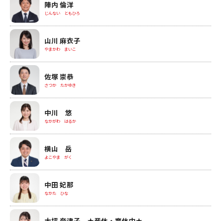
陣内 倫洋
じんない ともひろ
山川 麻衣子
やまかわ まいこ
佐塚 崇恭
さつか たかゆき
中川 悠
なかがわ はるか
横山 岳
よこやま がく
中田 妃那
なかた ひな
大坪 奈津子 ★産休・育休中★