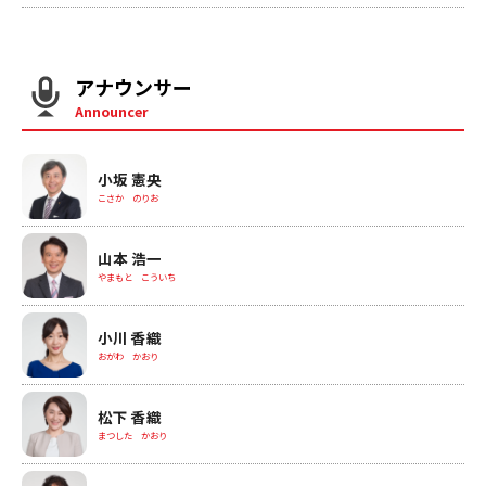
アナウンサー
Announcer
小坂 憲央
こさか のりお
山本 浩一
やまもと こういち
小川 香織
おがわ かおり
松下 香織
まつした かおり