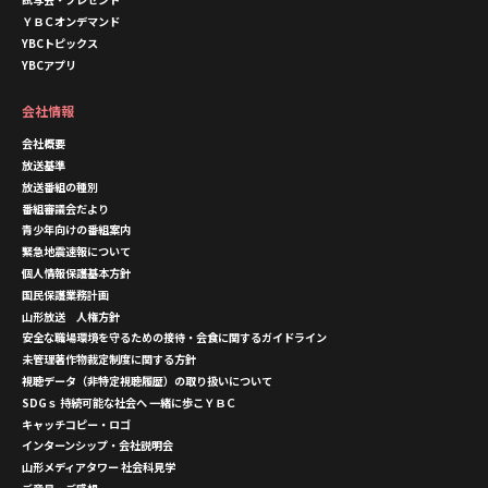
ＹＢＣオンデマンド
YBCトピックス
YBCアプリ
会社情報
会社概要
放送基準
放送番組の種別
番組審議会だより
青少年向けの番組案内
緊急地震速報について
個人情報保護基本方針
国民保護業務計画
山形放送 人権方針
安全な職場環境を守るための接待・会食に関するガイドライン
未管理著作物裁定制度に関する方針
視聴データ（非特定視聴履歴）の取り扱いについて
SDGｓ 持続可能な社会へ 一緒に歩こＹＢＣ
キャッチコピー・ロゴ
インターンシップ・会社説明会
山形メディアタワー 社会科見学