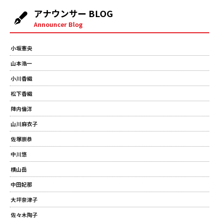
アナウンサー BLOG
Announcer Blog
小坂憲央
山本浩一
小川香織
松下香織
陣内倫洋
山川麻衣子
佐塚崇恭
中川悠
横山岳
中田妃那
大坪奈津子
佐々木陶子