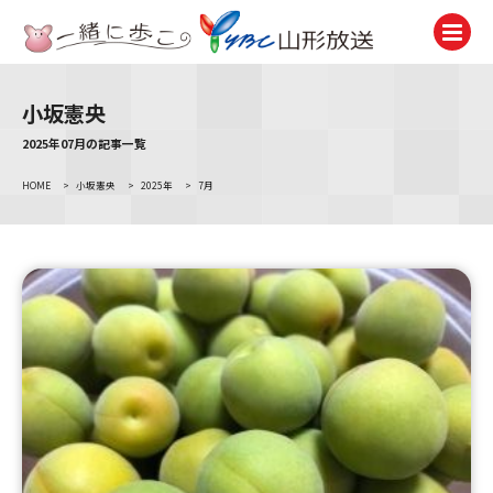
小坂憲央
テレビ
TV
2025年07月の記事一覧
HOME
>
小坂憲央
>
2025年
>
7月
ラジオ
Radio
ニュース
News
アナウンサー
Announcer
イベント
Event
試写会・プレゼント
Present