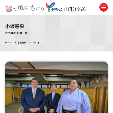
小坂憲央
テレビ
TV
2025年の記事一覧
HOME
>
小坂憲央
>
2025年
ラジオ
Radio
ニュース
News
アナウンサー
Announcer
イベント
Event
試写会・プレゼント
Present