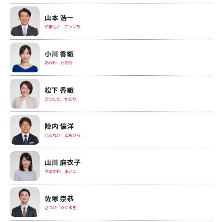
山本 浩一
やまもと こういち
小川 香織
おがわ かおり
松下 香織
まつした かおり
陣内 倫洋
じんない ともひろ
山川 麻衣子
やまかわ まいこ
佐塚 崇恭
さつか たかゆき