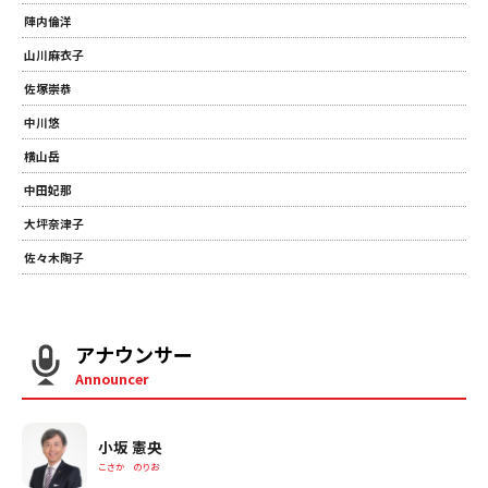
陣内倫洋
山川麻衣子
佐塚崇恭
中川悠
横山岳
中田妃那
大坪奈津子
佐々木陶子
アナウンサー
Announcer
小坂 憲央
こさか のりお