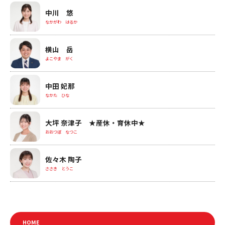
中川 悠
なかがわ はるか
横山 岳
よこやま がく
中田 妃那
なかた ひな
大坪 奈津子 ★産休・育休中★
おおつぼ なつこ
佐々木 陶子
ささき とうこ
HOME