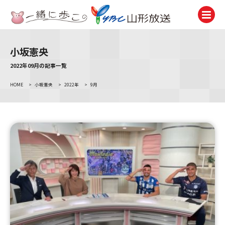
小坂憲央
テレビ
TV
2022年09月の記事一覧
HOME
>
小坂憲央
>
2022年
>
9月
ラジオ
Radio
ニュース
News
アナウンサー
Announcer
イベント
Event
試写会・プレゼント
Present