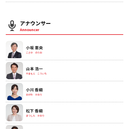
アナウンサー
Announcer
小坂 憲央
こさか のりお
山本 浩一
やまもと こういち
小川 香織
おがわ かおり
松下 香織
まつした かおり