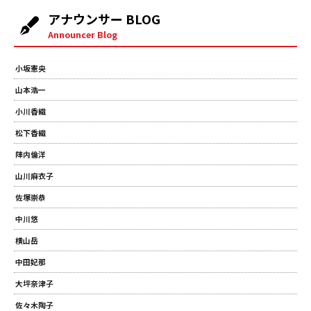
アナウンサー BLOG
Announcer Blog
小坂憲央
山本浩一
小川香織
松下香織
陣内倫洋
山川麻衣子
佐塚崇恭
中川悠
横山岳
中田妃那
大坪奈津子
佐々木陶子