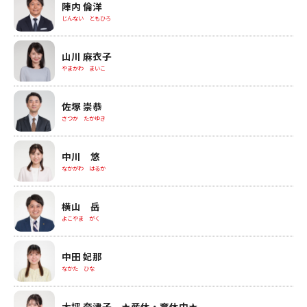
陣内 倫洋
じんない ともひろ
山川 麻衣子
やまかわ まいこ
佐塚 崇恭
さつか たかゆき
中川 悠
なかがわ はるか
横山 岳
よこやま がく
中田 妃那
なかた ひな
大坪 奈津子 ★産休・育休中★