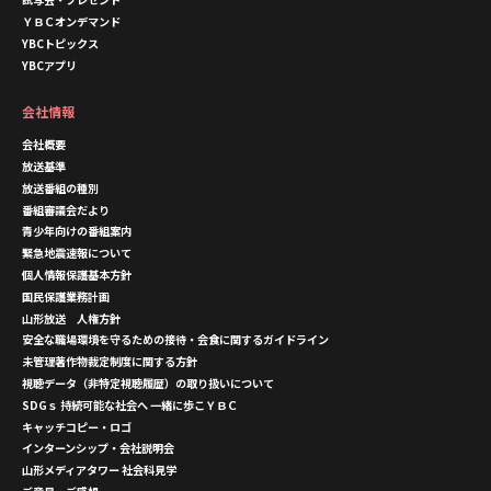
ＹＢＣオンデマンド
YBCトピックス
YBCアプリ
会社情報
会社概要
放送基準
放送番組の種別
番組審議会だより
青少年向けの番組案内
緊急地震速報について
個人情報保護基本方針
国民保護業務計画
山形放送 人権方針
安全な職場環境を守るための接待・会食に関するガイドライン
未管理著作物裁定制度に関する方針
視聴データ（非特定視聴履歴）の取り扱いについて
SDGｓ 持続可能な社会へ 一緒に歩こＹＢＣ
キャッチコピー・ロゴ
インターンシップ・会社説明会
山形メディアタワー 社会科見学