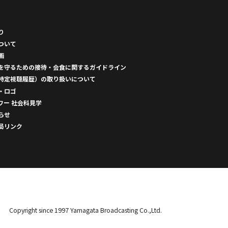
り
ついて
画
を守るための接待・会食に関するガイドライン
特定視聴履歴）の取り扱いについて
・ロゴ
ワー 社会科見学
らせ
局リンク
Copyright since 1997 Yamagata Broadcasting Co.,Ltd.