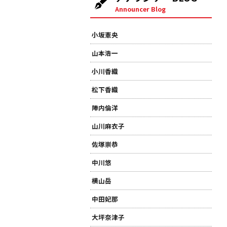
Announcer Blog
小坂憲央
山本浩一
小川香織
松下香織
陣内倫洋
山川麻衣子
佐塚崇恭
中川悠
横山岳
中田妃那
大坪奈津子