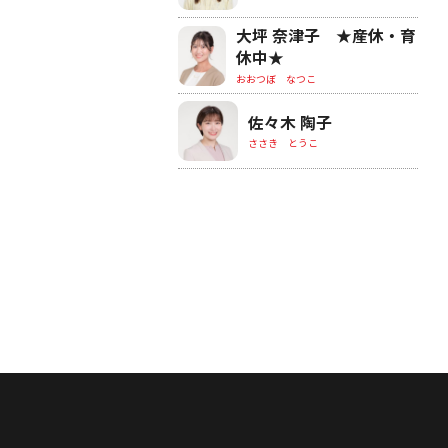
大坪 奈津子 ★産休・育
休中★
おおつぼ なつこ
佐々木 陶子
ささき とうこ