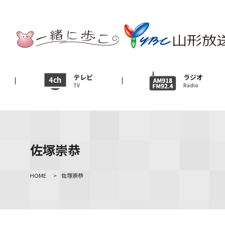
テレビ
TV
ニュース
テレビ
ラジオ
TV
Radio
News
イベント
Event
佐塚崇恭
ＹＢＣオンデマンド
HOME
>
佐塚崇恭