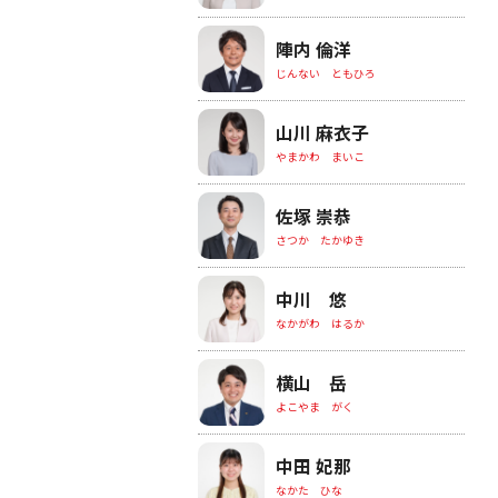
陣内 倫洋
じんない ともひろ
山川 麻衣子
やまかわ まいこ
佐塚 崇恭
さつか たかゆき
中川 悠
なかがわ はるか
横山 岳
よこやま がく
中田 妃那
なかた ひな