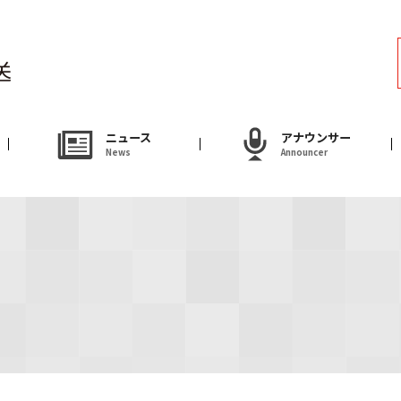
ラジオ
Radio
アナウンサー
ニュース
アナウンサー
News
Announcer
Announcer
試写会・プレゼ
Present
やまがた情熱市場