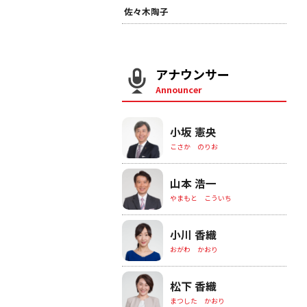
佐々木陶子
アナウンサー
Announcer
小坂 憲央
こさか のりお
山本 浩一
やまもと こういち
小川 香織
おがわ かおり
松下 香織
まつした かおり