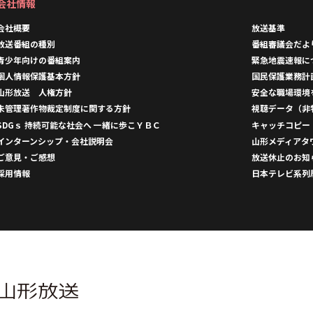
会社情報
会社概要
放送基準
放送番組の種別
番組審議会だよ
青少年向けの番組案内
緊急地震速報に
個人情報保護基本方針
国民保護業務計
山形放送 人権方針
安全な職場環境
未管理著作物裁定制度に関する方針
視聴データ（非
SDGｓ 持続可能な社会へ 一緒に歩こＹＢＣ
キャッチコピー
インターンシップ・会社説明会
山形メディアタ
ご意見・ご感想
放送休止のお知
採用情報
日本テレビ系列