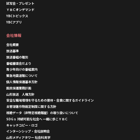
試写会・プレゼント
ＹＢＣオンデマンド
YBCトピックス
YBCアプリ
会社情報
会社概要
放送基準
放送番組の種別
番組審議会だより
青少年向けの番組案内
緊急地震速報について
個人情報保護基本方針
国民保護業務計画
山形放送 人権方針
安全な職場環境を守るための接待・会食に関するガイドライン
未管理著作物裁定制度に関する方針
視聴データ（非特定視聴履歴）の取り扱いについて
SDGｓ 持続可能な社会へ 一緒に歩こＹＢＣ
キャッチコピー・ロゴ
インターンシップ・会社説明会
山形メディアタワー 社会科見学