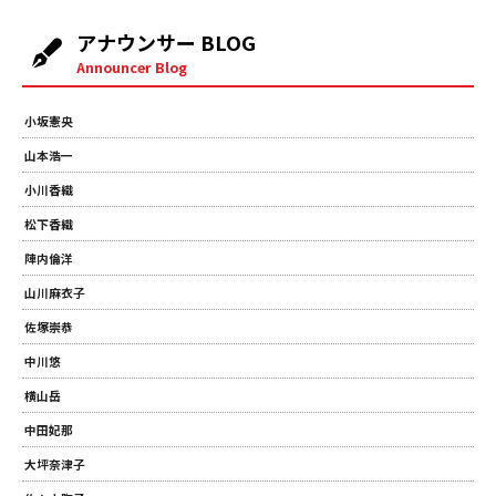
アナウンサー BLOG
Announcer Blog
小坂憲央
山本浩一
小川香織
松下香織
陣内倫洋
山川麻衣子
佐塚崇恭
中川悠
横山岳
中田妃那
大坪奈津子