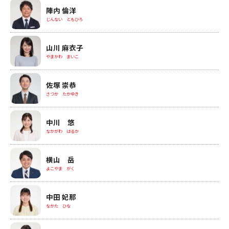
陣内 倫洋
じんない ともひろ
山川 麻衣子
やまかわ まいこ
佐塚 崇恭
さつか たかゆき
中川 悠
なかがわ はるか
横山 岳
よこやま がく
中田 妃那
なかた ひな