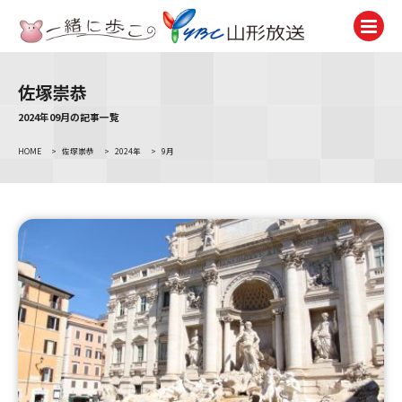
佐塚崇恭
テレビ
TV
2024年09月の記事一覧
HOME
>
佐塚崇恭
>
2024年
>
9月
ラジオ
Radio
ニュース
News
アナウンサー
Announcer
イベント
Event
試写会・プレゼント
Present