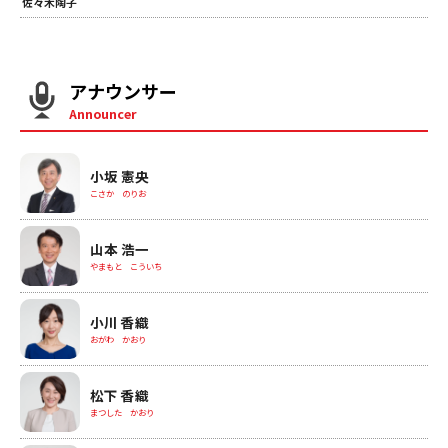
佐々木陶子
アナウンサー
Announcer
小坂 憲央
こさか のりお
山本 浩一
やまもと こういち
小川 香織
おがわ かおり
松下 香織
まつした かおり