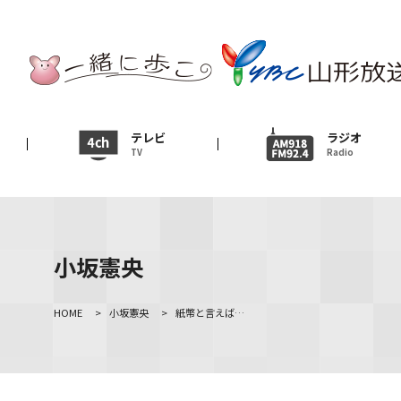
テレビ
TV
ニュース
テレビ
ラジオ
TV
Radio
News
イベント
Event
小坂憲央
ＹＢＣオンデマンド
HOME
>
小坂憲央
>
紙幣と言えば…