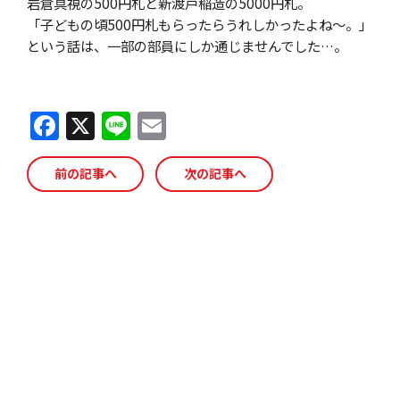
岩倉具視の500円札と新渡戸稲造の5000円札。
「子どもの頃500円札もらったらうれしかったよね～。」
という話は、一部の部員にしか通じませんでした…。
F
X
Li
E
a
n
m
c
e
ai
前の記事へ
次の記事へ
e
l
b
o
o
k