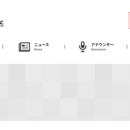
ラジオ
Radio
アナウンサー
ニュース
アナウンサー
News
Announcer
Announcer
試写会・プレゼ
Present
やまがた情熱市場