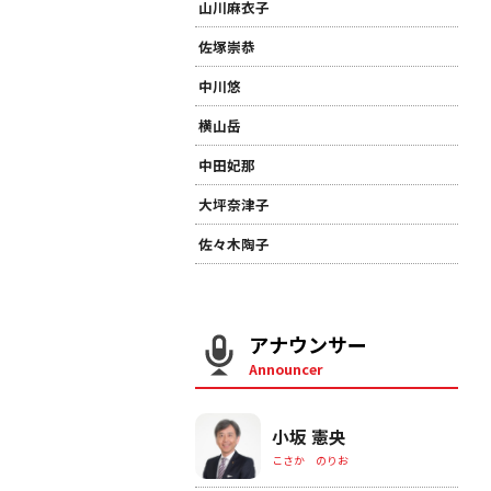
山川麻衣子
佐塚崇恭
中川悠
横山岳
中田妃那
大坪奈津子
佐々木陶子
アナウンサー
Announcer
小坂 憲央
こさか のりお