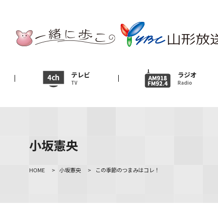
テレビ
TV
ニュース
テレビ
ラジオ
TV
Radio
News
イベント
Event
小坂憲央
ＹＢＣオンデマンド
HOME
>
小坂憲央
>
この季節のつまみはコレ！