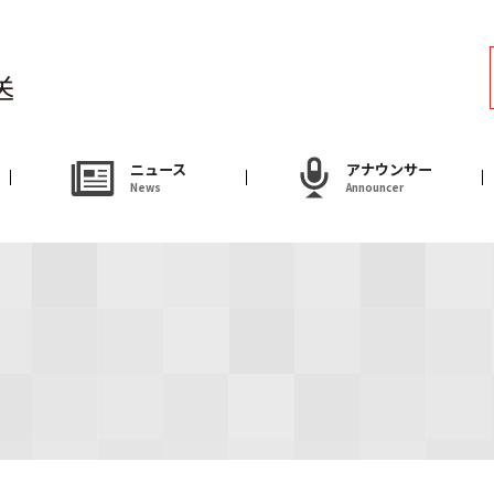
ラジオ
Radio
アナウンサー
ニュース
アナウンサー
News
Announcer
Announcer
試写会・プレゼ
Present
やまがた情熱市場