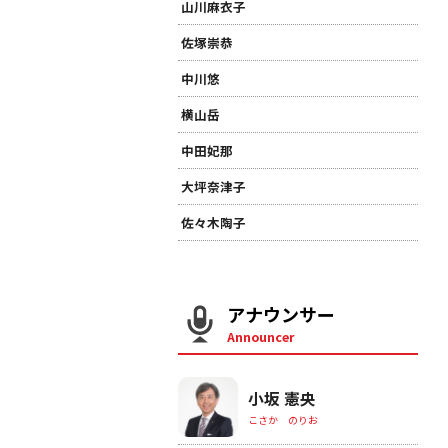
山川麻衣子
佐塚崇恭
中川悠
横山岳
中田妃那
大坪奈津子
佐々木陶子
アナウンサー
Announcer
小坂 憲央
こさか のりお