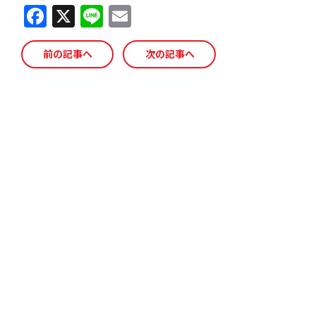
F
X
Li
E
a
n
m
c
e
ai
前の記事へ
次の記事へ
e
l
b
o
o
k