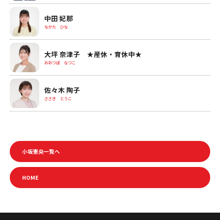
中田 妃那
なかた ひな
大坪 奈津子 ★産休・育休中★
おおつぼ なつこ
佐々木 陶子
ささき とうこ
小坂憲央一覧へ
HOME