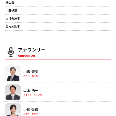
横山岳
中田妃那
大坪奈津子
佐々木陶子
アナウンサー
Announcer
小坂 憲央
こさか のりお
山本 浩一
やまもと こういち
小川 香織
おがわ かおり