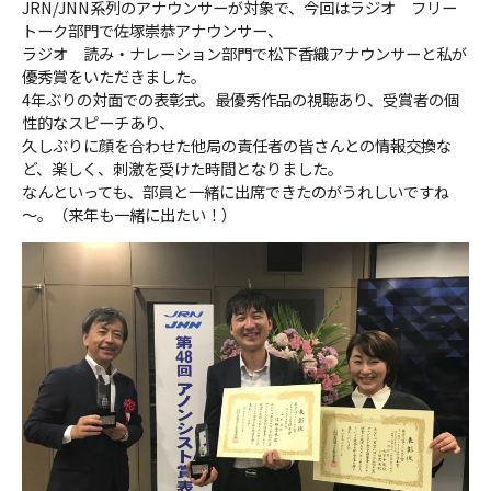
JRN/JNN系列のアナウンサーが対象で、今回はラジオ フリー
トーク部門で佐塚崇恭アナウンサー、
ラジオ 読み・ナレーション部門で松下香織アナウンサーと私が
ＹＢＣオンデマンド
優秀賞をいただきました。
4年ぶりの対面での表彰式。最優秀作品の視聴あり、受賞者の個
やまがた情熱市場
性的なスピーチあり、
久しぶりに顔を合わせた他局の責任者の皆さんとの情報交換な
ど、楽しく、刺激を受けた時間となりました。
なんといっても、部員と一緒に出席できたのがうれしいですね
～。（来年も一緒に出たい！）