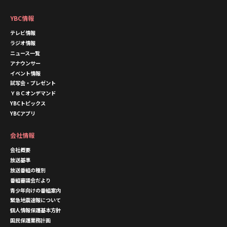
YBC情報
テレビ情報
ラジオ情報
ニュース一覧
アナウンサー
イベント情報
試写会・プレゼント
ＹＢＣオンデマンド
YBCトピックス
YBCアプリ
会社情報
会社概要
放送基準
放送番組の種別
番組審議会だより
青少年向けの番組案内
緊急地震速報について
個人情報保護基本方針
国民保護業務計画