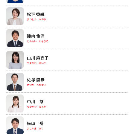
松下 香織
まつした かおり
陣内 倫洋
じんない ともひろ
山川 麻衣子
やまかわ まいこ
佐塚 崇恭
さつか たかゆき
中川 悠
なかがわ はるか
横山 岳
よこやま がく