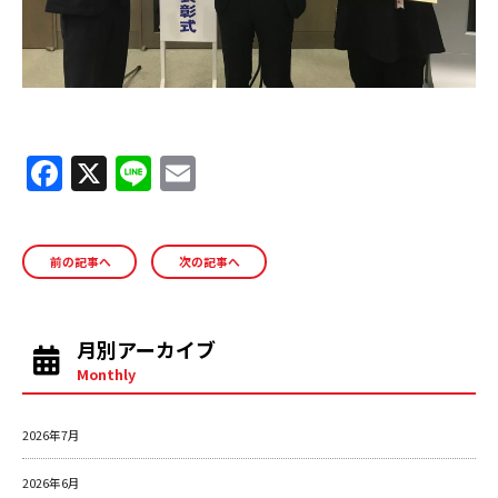
F
X
Li
E
a
n
m
c
e
ai
前の記事へ
次の記事へ
e
l
b
o
月別アーカイブ
o
Monthly
k
2026年7月
2026年6月