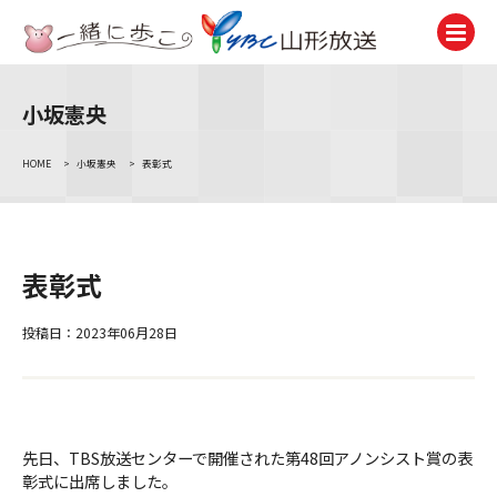
小坂憲央
テレビ
TV
HOME
>
小坂憲央
>
表彰式
ラジオ
Radio
ニュース
表彰式
News
アナウンサー
投稿日：2023年06月28日
Announcer
イベント
Event
先日、TBS放送センターで開催された第48回アノンシスト賞の表
試写会・プレゼント
彰式に出席しました。
Present