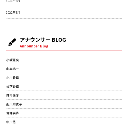
2022年6月
2022年5月
アナウンサー BLOG
Announcer Blog
小坂憲央
山本浩一
小川香織
松下香織
陣内倫洋
山川麻衣子
佐塚崇恭
中川悠