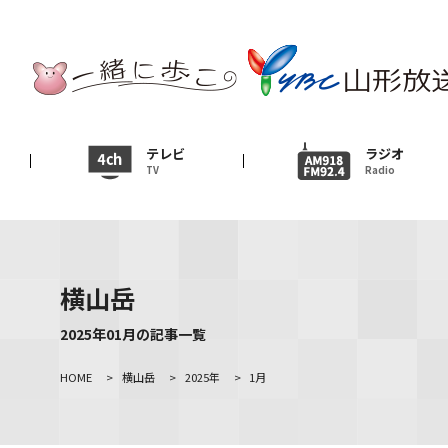
テレビ
TV
ニュース
テレビ
ラジオ
TV
Radio
News
イベント
Event
横山岳
ＹＢＣオンデマンド
2025年01月の記事一覧
HOME
>
横山岳
>
2025年
>
1月