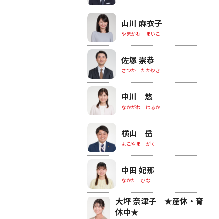
山川 麻衣子
やまかわ まいこ
佐塚 崇恭
さつか たかゆき
中川 悠
なかがわ はるか
横山 岳
よこやま がく
中田 妃那
なかた ひな
大坪 奈津子 ★産休・育
休中★