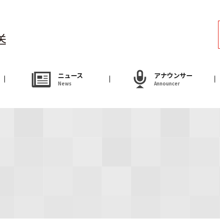
ラジオ
Radio
アナウンサー
ニュース
アナウンサー
News
Announcer
Announcer
試写会・プレゼ
Present
やまがた情熱市場