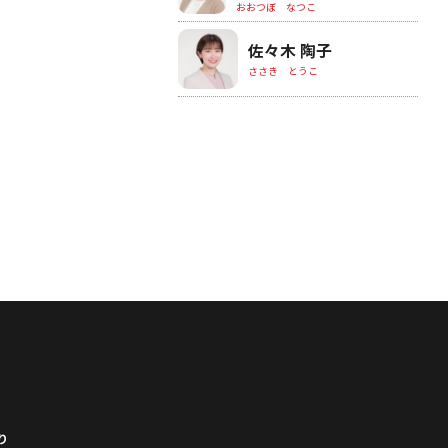
おおつぼ なつこ
佐々木 陶子
ささき とうこ
り