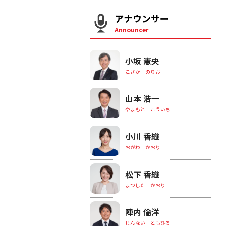
アナウンサー
Announcer
小坂 憲央
こさか のりお
山本 浩一
やまもと こういち
小川 香織
おがわ かおり
松下 香織
まつした かおり
陣内 倫洋
じんない ともひろ