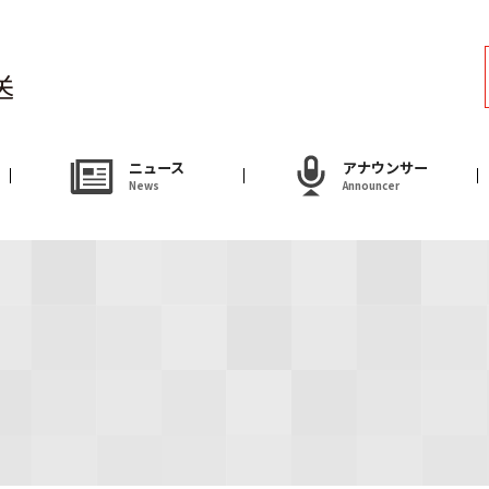
ラジオ
Radio
アナウンサー
ニュース
アナウンサー
News
Announcer
Announcer
試写会・プレゼ
Present
やまがた情熱市場