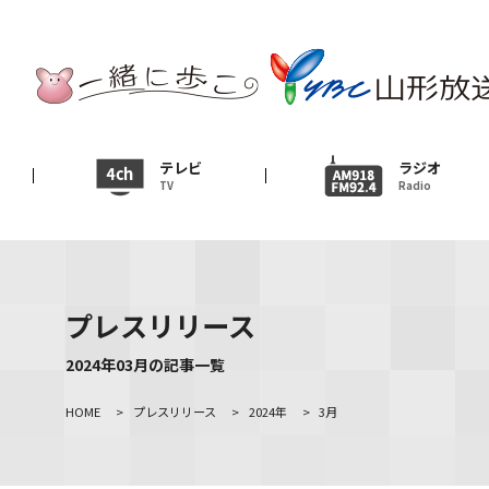
テレビ
TV
ニュース
テレビ
ラジオ
TV
Radio
News
イベント
Event
プレスリリース
ＹＢＣオンデマンド
2024年03月の記事一覧
HOME
>
プレスリリース
>
2024年
>
3月