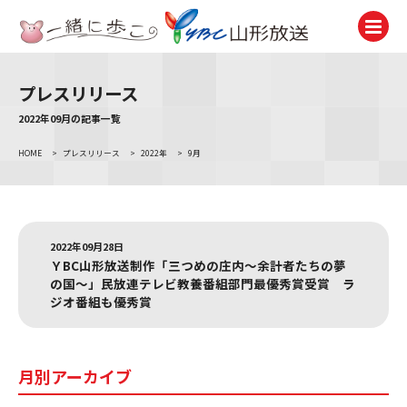
プレスリリース
テレビ
TV
2022年09月の記事一覧
HOME
>
プレスリリース
>
2022年
>
9月
ラジオ
Radio
ニュース
News
2022年09月28日
ＹBC山形放送制作「三つめの庄内～余計者たちの夢
アナウンサー
の国～」民放連テレビ教養番組部門最優秀賞受賞 ラ
Announcer
ジオ番組も優秀賞
イベント
Event
月別アーカイブ
試写会・プレゼント
Present