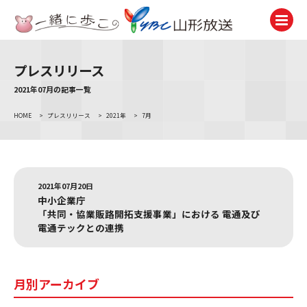
プレスリリース
テレビ
TV
2021年07月の記事一覧
HOME
>
プレスリリース
>
2021年
>
7月
ラジオ
Radio
ニュース
News
2021年07月20日
中小企業庁
アナウンサー
「共同・協業販路開拓支援事業」における 電通及び
Announcer
電通テックとの連携
イベント
Event
月別アーカイブ
試写会・プレゼント
Present