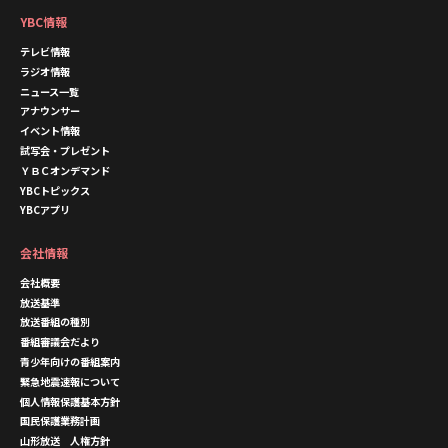
YBC情報
テレビ情報
ラジオ情報
ニュース一覧
アナウンサー
イベント情報
試写会・プレゼント
ＹＢＣオンデマンド
YBCトピックス
YBCアプリ
会社情報
会社概要
放送基準
放送番組の種別
番組審議会だより
青少年向けの番組案内
緊急地震速報について
個人情報保護基本方針
国民保護業務計画
山形放送 人権方針