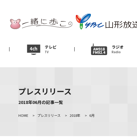
テレビ
TV
ニュース
テレビ
ラジオ
TV
Radio
News
イベント
Event
プレスリリース
ＹＢＣオンデマンド
2018年06月の記事一覧
HOME
>
プレスリリース
>
2018年
>
6月