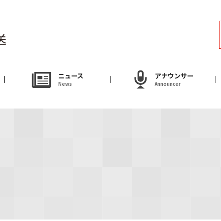
ラジオ
Radio
アナウンサー
ニュース
アナウンサー
News
Announcer
Announcer
試写会・プレゼ
Present
やまがた情熱市場