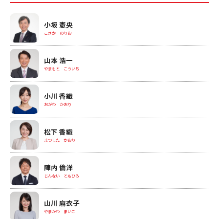
小坂 憲央
こさか のりお
山本 浩一
やまもと こういち
小川 香織
おがわ かおり
松下 香織
まつした かおり
陣内 倫洋
じんない ともひろ
山川 麻衣子
やまかわ まいこ