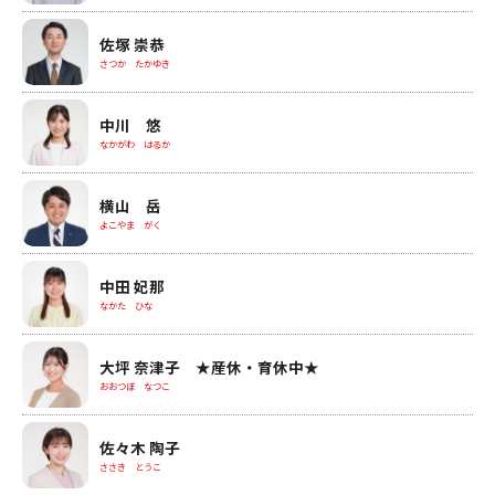
佐塚 崇恭
さつか たかゆき
中川 悠
なかがわ はるか
横山 岳
よこやま がく
中田 妃那
なかた ひな
大坪 奈津子 ★産休・育休中★
おおつぼ なつこ
佐々木 陶子
ささき とうこ