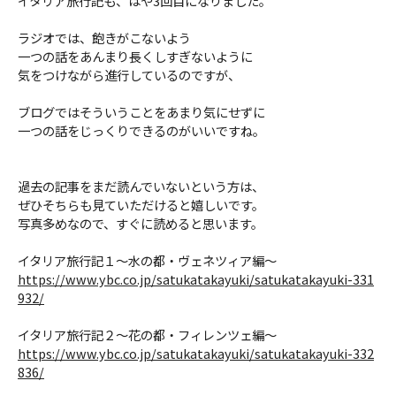
イタリア旅行記も、はや3回目になりました。
ラジオでは、飽きがこないよう
ＹＢＣオンデマンド
一つの話をあんまり長くしすぎないように
気をつけながら進行しているのですが、
やまがた情熱市場
ブログではそういうことをあまり気にせずに
一つの話をじっくりできるのがいいですね。
過去の記事をまだ読んでいないという方は、
ぜひそちらも見ていただけると嬉しいです。
写真多めなので、すぐに読めると思います。
イタリア旅行記１～水の都・ヴェネツィア編～
https://www.ybc.co.jp/satukatakayuki/satukatakayuki-331
932/
イタリア旅行記２～花の都・フィレンツェ編～
https://www.ybc.co.jp/satukatakayuki/satukatakayuki-332
836/