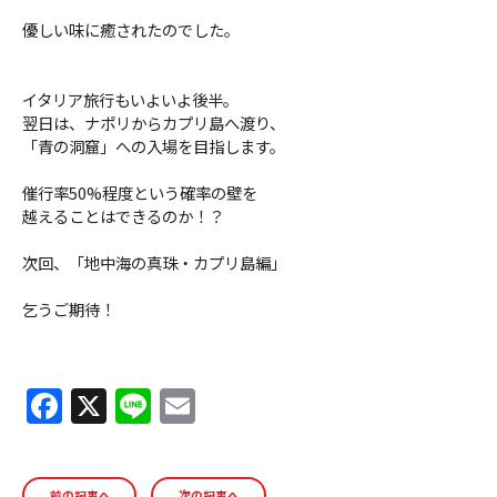
優しい味に癒されたのでした。
イタリア旅行もいよいよ後半。
翌日は、ナポリからカプリ島へ渡り、
「青の洞窟」への入場を目指します。
催行率50%程度という確率の壁を
越えることはできるのか！？
次回、「地中海の真珠・カプリ島編」
乞うご期待！
F
X
Li
E
a
n
m
c
e
ai
前の記事へ
次の記事へ