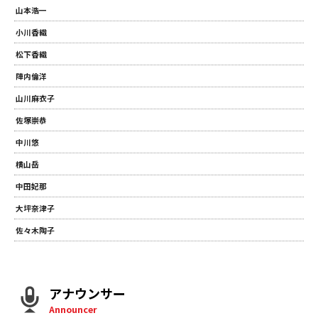
山本浩一
小川香織
松下香織
陣内倫洋
山川麻衣子
佐塚崇恭
中川悠
横山岳
中田妃那
大坪奈津子
佐々木陶子
アナウンサー
Announcer