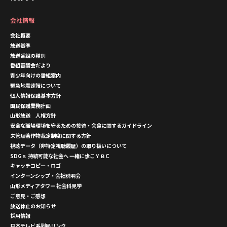
会社情報
会社概要
放送基準
放送番組の種別
番組審議会だより
青少年向けの番組案内
緊急地震速報について
個人情報保護基本方針
国民保護業務計画
山形放送 人権方針
安全な職場環境を守るための接待・会食に関するガイドライン
未管理著作物裁定制度に関する方針
視聴データ（非特定視聴履歴）の取り扱いについて
SDGｓ 持続可能な社会へ 一緒に歩こＹＢＣ
キャッチコピー・ロゴ
インターンシップ・会社説明会
山形メディアタワー 社会科見学
ご意見・ご感想
放送休止のお知らせ
採用情報
日本テレビ系列局リンク