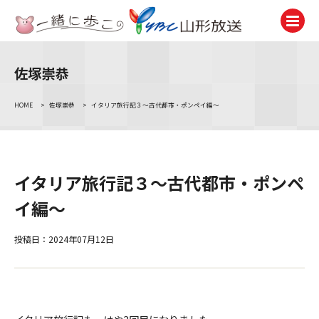
佐塚崇恭
テレビ
TV
HOME
>
佐塚崇恭
>
イタリア旅行記３～古代都市・ポンペイ編～
ラジオ
Radio
ニュース
イタリア旅行記３～古代都市・ポンペ
News
イ編～
アナウンサー
Announcer
投稿日：2024年07月12日
イベント
Event
試写会・プレゼント
Present