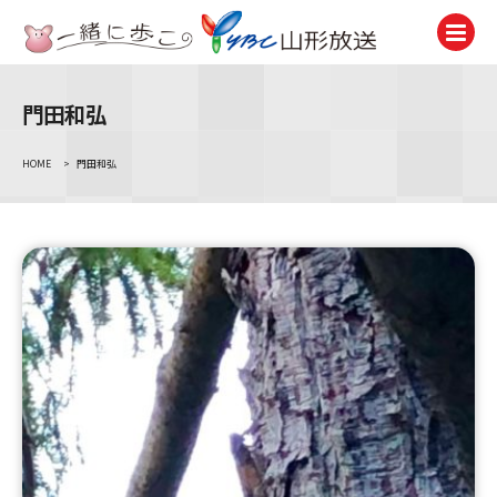
門田和弘
テレビ
TV
HOME
>
門田和弘
ラジオ
Radio
ニュース
News
アナウンサー
Announcer
イベント
Event
試写会・プレゼント
Present