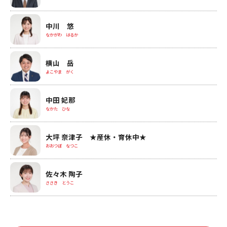
中川 悠
なかがわ はるか
横山 岳
よこやま がく
中田 妃那
なかた ひな
大坪 奈津子 ★産休・育休中★
おおつぼ なつこ
佐々木 陶子
ささき とうこ