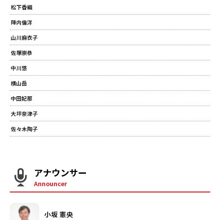
松下香織
陣内倫洋
山川麻衣子
佐塚崇恭
中川悠
横山岳
中田妃那
大坪奈津子
佐々木陶子
アナウンサー
Announcer
小坂 憲央