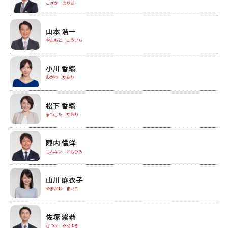
こさか のりお
山本 浩一
やまもと こういち
小川 香織
おがわ かおり
松下 香織
まつした かおり
陣内 倫洋
じんない ともひろ
山川 麻衣子
やまかわ まいこ
佐塚 崇恭
さつか たかゆき