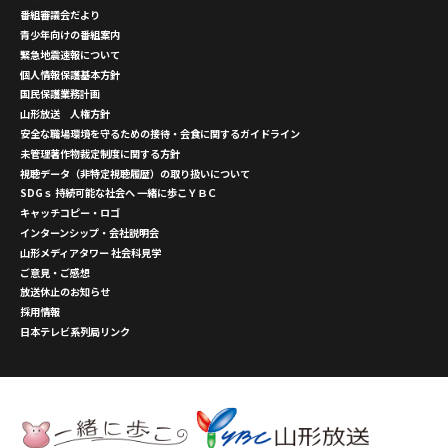
番組審議会だより
青少年向けの番組案内
緊急地震速報について
個人情報保護基本方針
国民保護業務計画
山形放送 人権方針
安全な職場環境を守るための接待・会食に関するガイドライン
未管理著作物裁定制度に関する方針
視聴データ（非特定視聴履歴）の取り扱いについて
SDGｓ 持続可能な社会へ 一緒に歩こＹＢＣ
キャッチコピー・ロゴ
インターンシップ・会社説明会
山形メディアタワー 社会科見学
ご意見・ご感想
放送休止のお知らせ
採用情報
日本テレビ系列局リンク