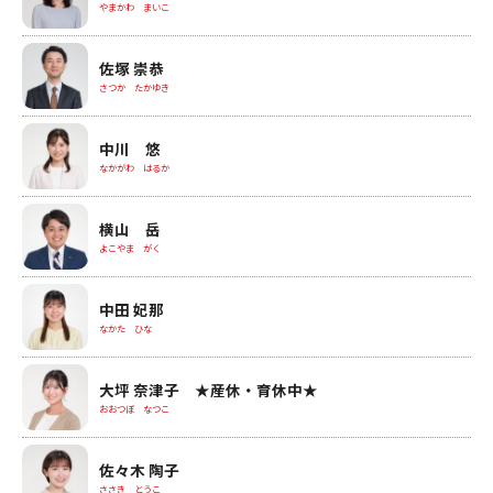
やまかわ まいこ
佐塚 崇恭
さつか たかゆき
中川 悠
なかがわ はるか
横山 岳
よこやま がく
中田 妃那
なかた ひな
大坪 奈津子 ★産休・育休中★
おおつぼ なつこ
佐々木 陶子
ささき とうこ