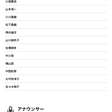
小坂憲央
山本浩一
小川香織
松下香織
陣内倫洋
山川麻衣子
佐塚崇恭
中川悠
横山岳
中田妃那
大坪奈津子
佐々木陶子
アナウンサー