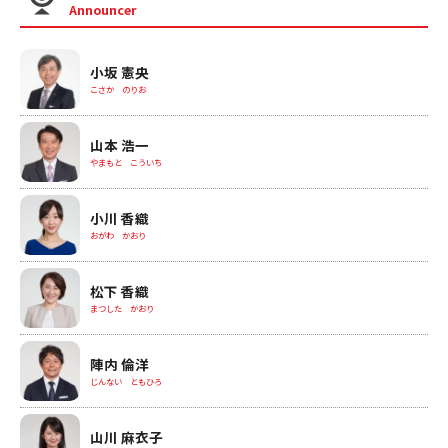
Announcer
小坂 憲央
こさか のりお
山本 浩一
やまもと こういち
小川 香織
おがわ かおり
松下 香織
まつした かおり
陣内 倫洋
じんない ともひろ
山川 麻衣子