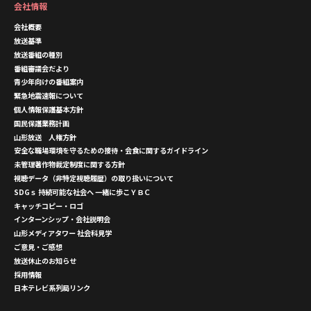
会社情報
会社概要
放送基準
放送番組の種別
番組審議会だより
青少年向けの番組案内
緊急地震速報について
個人情報保護基本方針
国民保護業務計画
山形放送 人権方針
安全な職場環境を守るための接待・会食に関するガイドライン
未管理著作物裁定制度に関する方針
視聴データ（非特定視聴履歴）の取り扱いについて
SDGｓ 持続可能な社会へ 一緒に歩こＹＢＣ
キャッチコピー・ロゴ
インターンシップ・会社説明会
山形メディアタワー 社会科見学
ご意見・ご感想
放送休止のお知らせ
採用情報
日本テレビ系列局リンク