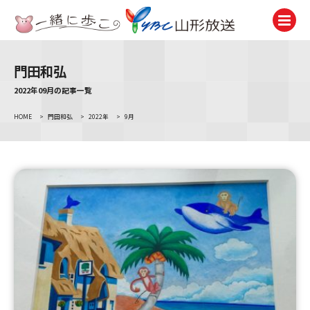
門田和弘
テレビ
TV
2022年09月の記事一覧
HOME
>
門田和弘
>
2022年
>
9月
ラジオ
Radio
ニュース
News
アナウンサー
Announcer
イベント
Event
試写会・プレゼント
Present