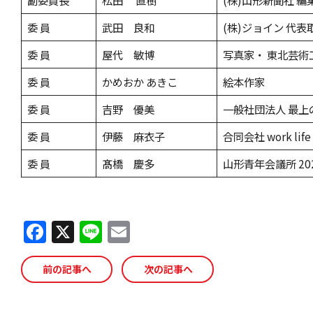
委 員
武田 良和
(株)ジョイン 代表
委 員
屋代 敏博
写真家・ 東北芸
委 員
かめおか あきこ
絵本作家
委 員
吉野 優美
一般社団法人 最上
委 員
伊藤 麻衣子
合同会社 work life 
委 員
髙橋 慶多
山形青年会議所 2
F
X
Li
E
a
n
m
c
e
ai
前の記事へ
次の記事へ
e
l