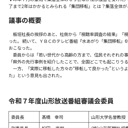
了まで2年はかかるとみられる「集団移転」とは？集落全体が
議事の概要
板垣社長の挨拶のあと、社側から「視聴率調査の結果」「視
った。 続いて、ＹＢＣのテレビ番組『水あがり「集団移転」
おこなった。
委員からは「若い世代から高齢の方まで、住民それぞれの事
「県外の先行事例を紹介したことで、全国どこでも起こりう
一方、「実際に移転した方々の“移転して良かった”という
た」という意見も出された。
令和７年度山形放送番組審議会委員
委員長
髙橋 幸司
山形大学名誉教授
副委員長
松田 直樹
(株)山形新聞社 