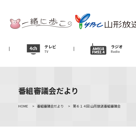
テレビ
TV
ニュース
テレビ
ラジオ
TV
Radio
News
イベント
Event
番組審議会だより
ＹＢＣオンデマンド
HOME
>
番組審議会だより
>
第６１４回 山形放送番組審議会