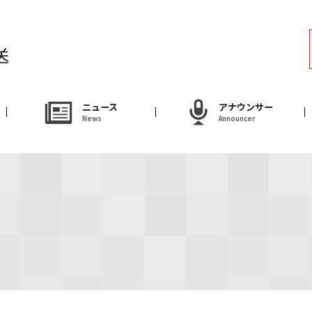
ラジオ
Radio
アナウンサー
ニュース
アナウンサー
News
Announcer
Announcer
試写会・プレゼ
Present
やまがた情熱市場