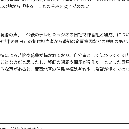
この地から「移る」ことの重みを突き詰めたい。
聴者の声」「今後のテレビ＆ラジオの自社制作番組と編成」につ
69世帯の明日』の制作担当者から番組の企画意図などの説明のあと
情による苦悩や葛藤が描かれており、自分事として伝わってくる
ることなのだと思ったし、移転の課題や問題が見えた」といった意
ような声があると、蔵岡地区の住民や視聴者も少し希望が湧くでは
編集局長兼統合編集本部長