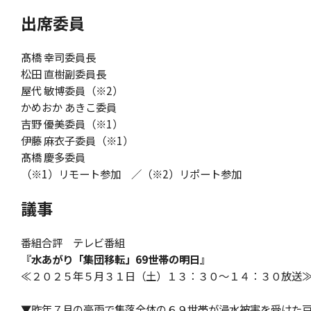
出席委員
髙橋 幸司委員長
松田 直樹副委員長
屋代 敏博委員（※2）
かめおか あきこ委員
吉野 優美委員（※1）
伊藤 麻衣子委員（※1）
髙橋 慶多委員
（※1）リモート参加 ／（※2）リポート参加
議事
番組合評 テレビ番組
『水あがり「集団移転」69世帯の明日』
≪２０２５年５月３１日（土）１３：３０～１４：３０放送
▼昨年７月の豪雨で集落全体の６９世帯が浸水被害を受けた