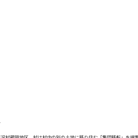
≫
戸沢村蔵岡地区。村は村内の別の土地に移り住む「集団移転」を提