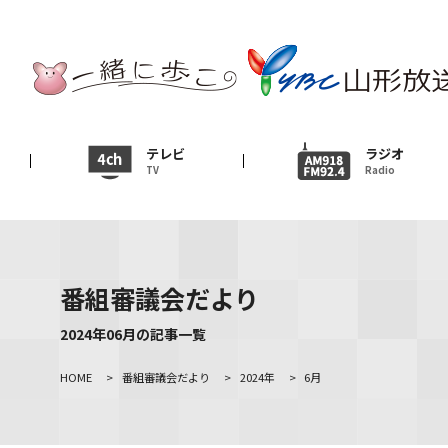
テレビ
TV
ニュース
テレビ
ラジオ
TV
Radio
News
イベント
Event
番組審議会だより
ＹＢＣオンデマンド
2024年06月の記事一覧
HOME
>
番組審議会だより
>
2024年
>
6月