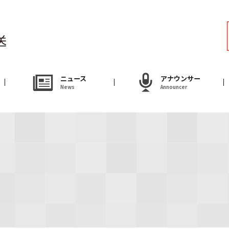
ラジオ
Radio
アナウンサー
ニュース
アナウンサー
News
Announcer
Announcer
試写会・プレゼ
Present
やまがた情熱市場