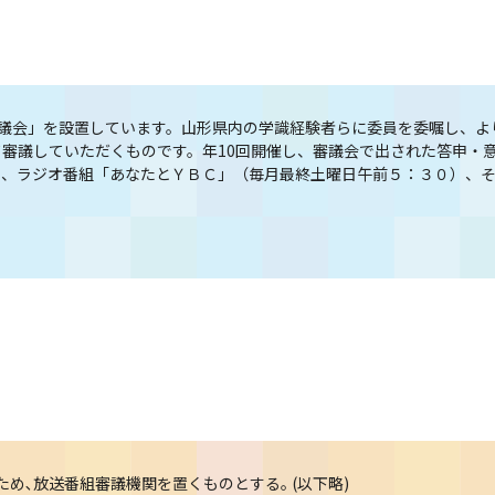
審議会」を設置しています。山形県内の学識経験者らに委員を委嘱し、よ
審議していただくものです。年10回開催し、審議会で出された答申・
と、ラジオ番組「あなたとＹＢＣ」（毎月最終土曜日午前５：３０）、
め､放送番組審議機関を置くものとする｡ (以下略)