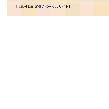
【
民放連番組審議会ポータルサイト
】