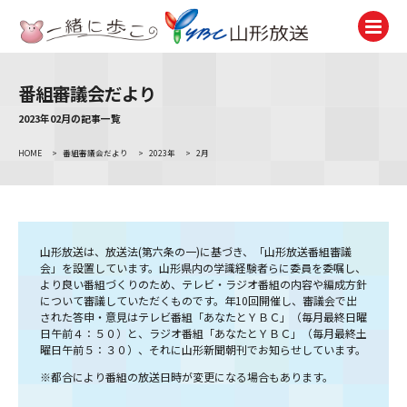
番組審議会だより
テレビ
TV
2023年02月の記事一覧
HOME
>
番組審議会だより
>
2023年
>
2月
ラジオ
Radio
ニュース
News
山形放送は、放送法(第六条の一)に基づき、「山形放送番組審議
会」を設置しています。山形県内の学識経験者らに委員を委嘱し、
アナウンサー
より良い番組づくりのため、テレビ・ラジオ番組の内容や編成方針
Announcer
について審議していただくものです。年10回開催し、審議会で出
された答申・意見はテレビ番組「あなたとＹＢＣ」（毎月最終日曜
イベント
日午前４：５０）と、ラジオ番組「あなたとＹＢＣ」（毎月最終土
Event
曜日午前５：３０）、それに山形新聞朝刊でお知らせしています。
※都合により番組の放送日時が変更になる場合もあります。
試写会・プレゼント
Present