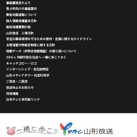
番組審議会だより
青少年向けの番組案内
緊急地震速報について
個人情報保護基本方針
国民保護業務計画
山形放送 人権方針
安全な職場環境を守るための接待・会食に関するガイドライン
未管理著作物裁定制度に関する方針
視聴データ（非特定視聴履歴）の取り扱いについて
SDGｓ 持続可能な社会へ 一緒に歩こＹＢＣ
キャッチコピー・ロゴ
インターンシップ・会社説明会
山形メディアタワー 社会科見学
ご意見・ご感想
放送休止のお知らせ
採用情報
日本テレビ系列局リンク