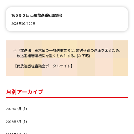
第５９０回 山形放送番組審議会
ＹＢＣオンデマンド
2023年02月20日
やまがた情熱市場
※「放送法」第六条の一放送事業者は､放送番組の適正を図るため､
放送番組審議機関を置くものとする｡ (以下略)
【
民放連番組審議会ポータルサイト
】
月別アーカイブ
(1)
2026年6月
(1)
2026年5月