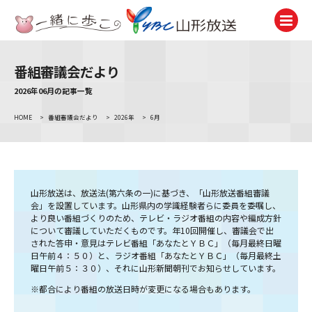
番組審議会だより
テレビ
TV
2026年06月の記事一覧
HOME
>
番組審議会だより
>
2026年
>
6月
ラジオ
Radio
ニュース
News
山形放送は、放送法(第六条の一)に基づき、「山形放送番組審議
会」を設置しています。山形県内の学識経験者らに委員を委嘱し、
アナウンサー
より良い番組づくりのため、テレビ・ラジオ番組の内容や編成方針
Announcer
について審議していただくものです。年10回開催し、審議会で出
された答申・意見はテレビ番組「あなたとＹＢＣ」（毎月最終日曜
イベント
日午前４：５０）と、ラジオ番組「あなたとＹＢＣ」（毎月最終土
Event
曜日午前５：３０）、それに山形新聞朝刊でお知らせしています。
※都合により番組の放送日時が変更になる場合もあります。
試写会・プレゼント
Present