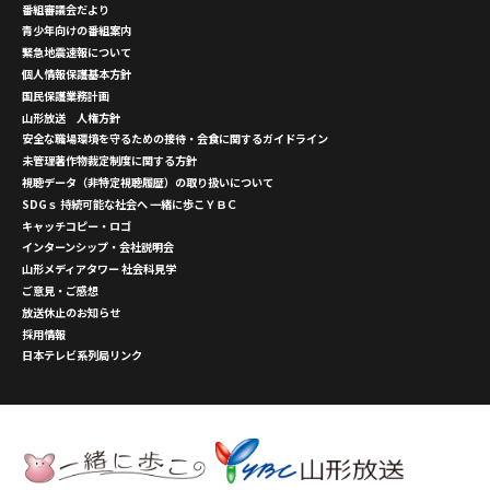
番組審議会だより
青少年向けの番組案内
緊急地震速報について
個人情報保護基本方針
国民保護業務計画
山形放送 人権方針
安全な職場環境を守るための接待・会食に関するガイドライン
未管理著作物裁定制度に関する方針
視聴データ（非特定視聴履歴）の取り扱いについて
SDGｓ 持続可能な社会へ 一緒に歩こＹＢＣ
キャッチコピー・ロゴ
インターンシップ・会社説明会
山形メディアタワー 社会科見学
ご意見・ご感想
放送休止のお知らせ
採用情報
日本テレビ系列局リンク