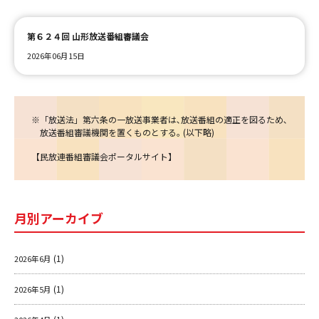
第６２４回 山形放送番組審議会
ＹＢＣオンデマンド
2026年06月15日
やまがた情熱市場
※「放送法」第六条の一放送事業者は､放送番組の適正を図るため､
放送番組審議機関を置くものとする｡ (以下略)
【
民放連番組審議会ポータルサイト
】
月別アーカイブ
(1)
2026年6月
(1)
2026年5月