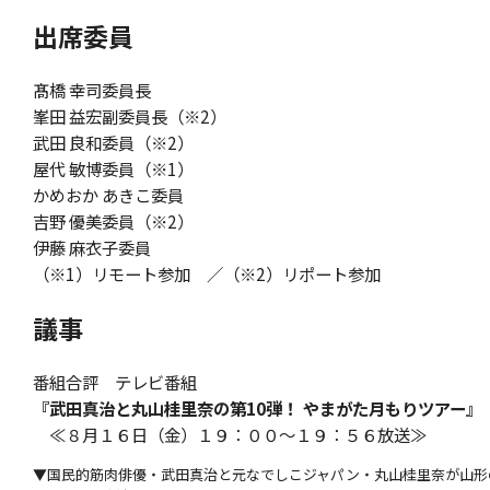
出席委員
髙橋 幸司委員長
峯田 益宏副委員長（※2）
武田 良和委員（※2）
屋代 敏博委員（※1）
かめおか あきこ委員
吉野 優美委員（※2）
伊藤 麻衣子委員
（※1）リモート参加 ／（※2）リポート参加
議事
番組合評 テレビ番組
『武田真治と丸山桂里奈の第10弾！ やまがた月もりツアー』
≪８月１６日（金）１９：００～１９：５６放送≫
▼国民的筋肉俳優・武田真治と元なでしこジャパン・丸山桂里奈が山形