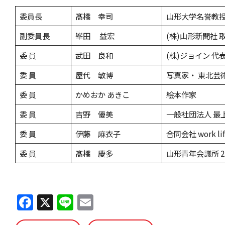
委員長
髙橋 幸司
山形大学名誉教
副委員長
峯田 益宏
(株)山形新聞社
委 員
武田 良和
(株)ジョイン 代
委 員
屋代 敏博
写真家・ 東北芸
委 員
かめおか あきこ
絵本作家
委 員
吉野 優美
一般社団法人 最
委 員
伊藤 麻衣子
合同会社 work lif
委 員
髙橋 慶多
山形青年会議所 
F
X
Li
E
a
n
m