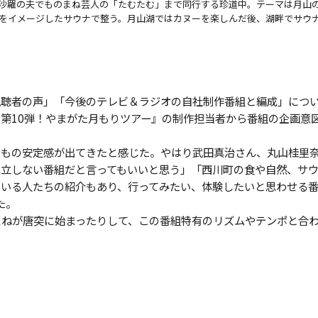
沙羅の夫でものまね芸人の「たむたむ」まで同行する珍道中。テーマは月山
をイメージしたサウナで整う。月山湖ではカヌーを楽しんだ後、湖畔でサウ
聴者の声」「今後のテレビ＆ラジオの自社制作番組と編成」につ
第10弾！やまがた月もりツアー』の制作担当者から番組の企画意
もの安定感が出てきたと感じた。やはり武田真治さん、丸山桂里
成立しない番組だと言ってもいいと思う」「西川町の食や自然、サ
ている人たちの紹介もあり、行ってみたい、体験したいと思わせる
た。
ねが唐突に始まったりして、この番組特有のリズムやテンポと合