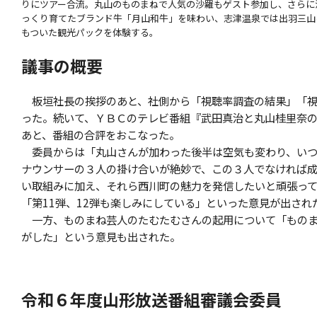
りにツアー合流。丸山のものまねで人気の沙羅もゲスト参加し、さらに
っくり育てたブランド牛「月山和牛」を味わい、志津温泉では出羽三山
もついた観光パックを体験する。
議事の概要
板垣社長の挨拶のあと、社側から「視聴率調査の結果」「視
った。続いて、ＹＢＣのテレビ番組『武田真治と丸山桂里奈の
あと、番組の合評をおこなった。
委員からは「丸山さんが加わった後半は空気も変わり、いつ
ナウンサーの３人の掛け合いが絶妙で、この３人でなければ
い取組みに加え、それら西川町の魅力を発信したいと頑張っ
「第11弾、12弾も楽しみにしている」といった意見が出され
一方、ものまね芸人のたむたむさんの起用について「ものま
がした」という意見も出された。
令和６年度山形放送番組審議会委員