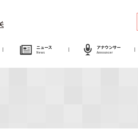
ラジオ
Radio
アナウンサー
ニュース
アナウンサー
News
Announcer
Announcer
試写会・プレゼ
Present
やまがた情熱市場