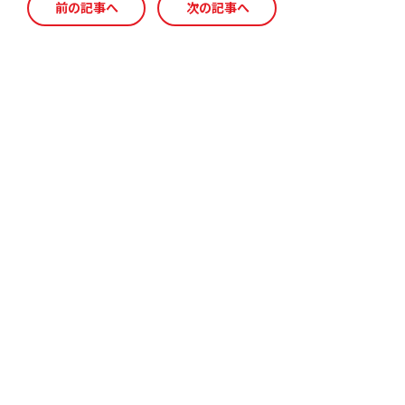
c
e
ai
前の記事へ
次の記事へ
e
l
b
o
o
k