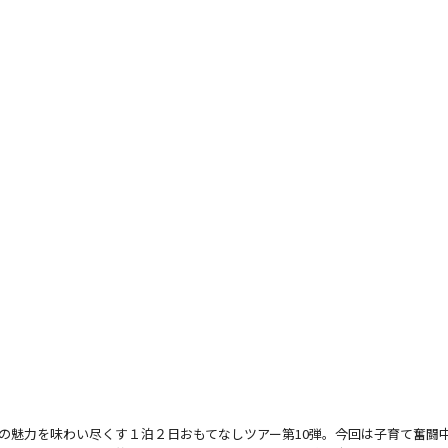
の魅力を味わい尽くす１泊２日おもてなしツアー第10弾。今回は子育て奮闘