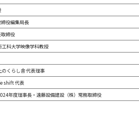
授
 取締役編集局長
表取締役
術工科大学映像学科教授
上のくらし舎 代表理事
e shift 代表
2024年度理事長・遠藤設備建設（株）常務取締役