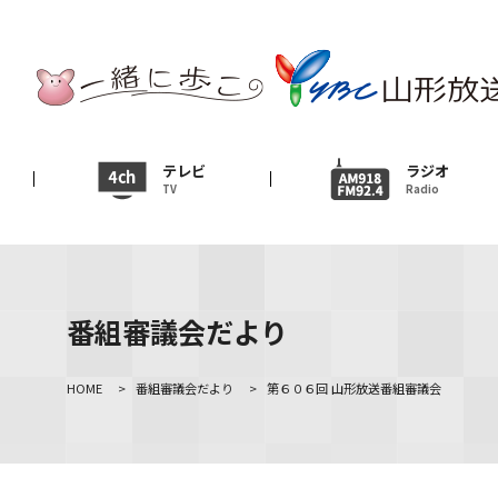
テレビ
TV
ニュース
テレビ
ラジオ
TV
Radio
News
イベント
Event
番組審議会だより
ＹＢＣオンデマンド
HOME
>
番組審議会だより
>
第６０６回 山形放送番組審議会