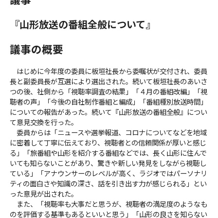
『山形放送の番組全般について』
議事の概要
はじめに今年度の委員に板垣社長から委嘱状が交付され、委員
長と副委員長が互選により選出された。続いて板垣社長のあいさ
つの後、社側から「視聴率調査の結果」「４月の番組改編」「視
聴者の声」「今後の自社制作番組と編成」「番組種別放送時間」
についての報告があった。続いて『山形放送の番組全般』につい
て意見交換を行った。
委員からは「ニュースや選挙報道、コロナについてなどを地域
に密着して丁寧に伝えており、視聴者との信頼関係が厚いと感じ
る」「旅番組や山形を紹介する番組などでは、長く山形に住んで
いても知らないことがあり、驚きや新しい発見をしながら視聴し
ている」「アナウンサーのレベルが高く、ラジオではパーソナリ
ティの面白さや知識の深さ、話を引き出す力が感じられる」とい
った意見が出された。
また、「視聴率も大事だと思うが、視聴者の満足度のようなも
のを評価する基準もあるといいと思う」「山形の良さを知らない