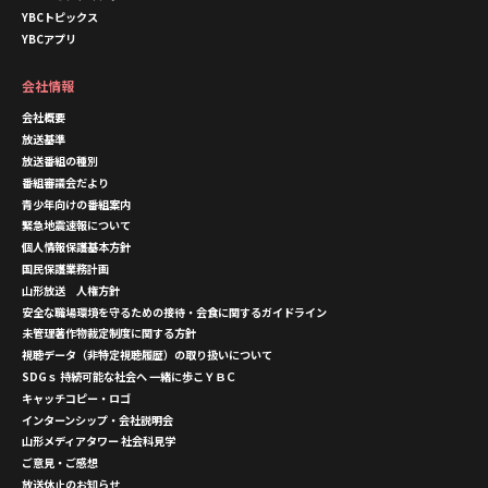
YBCトピックス
YBCアプリ
会社情報
会社概要
放送基準
放送番組の種別
番組審議会だより
青少年向けの番組案内
緊急地震速報について
個人情報保護基本方針
国民保護業務計画
山形放送 人権方針
安全な職場環境を守るための接待・会食に関するガイドライン
未管理著作物裁定制度に関する方針
視聴データ（非特定視聴履歴）の取り扱いについて
SDGｓ 持続可能な社会へ 一緒に歩こＹＢＣ
キャッチコピー・ロゴ
インターンシップ・会社説明会
山形メディアタワー 社会科見学
ご意見・ご感想
放送休止のお知らせ