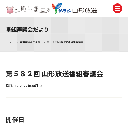
番組審議会だより
テレビ
TV
HOME
>
番組審議会だより
>
第５８２回 山形放送番組審議会
ラジオ
Radio
ニュース
第５８２回 山形放送番組審議会
News
アナウンサー
投稿日：2022年04月18日
Announcer
イベント
Event
開催日
試写会・プレゼント
Present