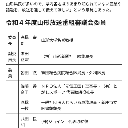
山形県民が多いので、県内各地域のあまり知られていない産業や
話題を、放送を通して伝えてほしい」という意見もあった。
令和４年度山形放送番組審議会委員
委員
髙橋 幸
山形大学名誉教授
長
司
副委
峯田
（株）山形新聞社 編集局長
員長
益宏
委
朝田 徹
篠田総合病院総合医局長・外科医長
員
佐藤 香
ＮＰＯ法人「元気王国」理事長・（有）と
奈子
がしスポーツ 代表取締役社長
髙橋
一般社団法人とらいあ専務理事・新庄市立
一枝
図書館館長
武田 良
(株)ジョイン 代表取締役
和