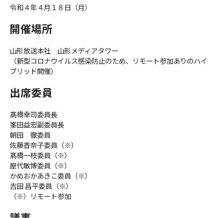
令和４年４月１８日（月）
開催場所
ＹＢＣオンデマンド
山形放送本社 山形メディアタワー
やまがた情熱市場
（新型コロナウイルス感染防止のため、リモート参加ありのハイ
ブリッド開催）
出席委員
髙橋幸司委員長
峯田益宏副委員長
朝田 徹委員
佐藤香奈子委員（※）
髙橋一枝委員（※）
屋代敏博委員（※）
かめおかあきこ委員（※）
吉田 昌平委員（※）
（※）リモート参加
議事