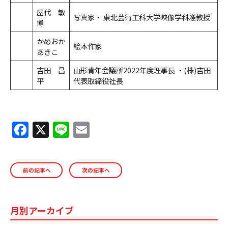
屋代 敏
写真家・ 東北芸術工科大学映像学科准教授
博
かめおか
絵本作家
あきこ
吉田 昌
山形青年会議所2022年度理事長 ・(株)吉田
平
代表取締役社長
F
X
Li
E
a
n
m
c
e
ai
前の記事へ
次の記事へ
e
l
b
o
月別アーカイブ
o