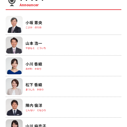
Announcer
小坂 憲央
こさか のりお
山本 浩一
やまもと こういち
小川 香織
おがわ かおり
松下 香織
まつした かおり
陣内 倫洋
じんない ともひろ
山川 麻衣子