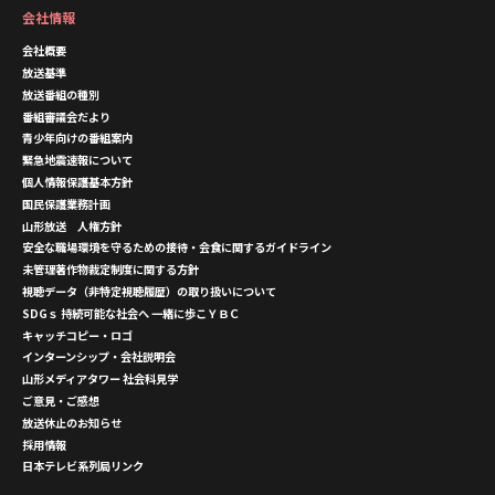
会社情報
会社概要
放送基準
放送番組の種別
番組審議会だより
青少年向けの番組案内
緊急地震速報について
個人情報保護基本方針
国民保護業務計画
山形放送 人権方針
安全な職場環境を守るための接待・会食に関するガイドライン
未管理著作物裁定制度に関する方針
視聴データ（非特定視聴履歴）の取り扱いについて
SDGｓ 持続可能な社会へ 一緒に歩こＹＢＣ
キャッチコピー・ロゴ
インターンシップ・会社説明会
山形メディアタワー 社会科見学
ご意見・ご感想
放送休止のお知らせ
採用情報
日本テレビ系列局リンク