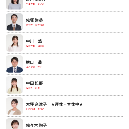
やまかわ まいこ
佐塚 崇恭
さつか たかゆき
中川 悠
なかがわ はるか
横山 岳
よこやま がく
中田 妃那
なかた ひな
大坪 奈津子 ★産休・育休中★
おおつぼ なつこ
佐々木 陶子