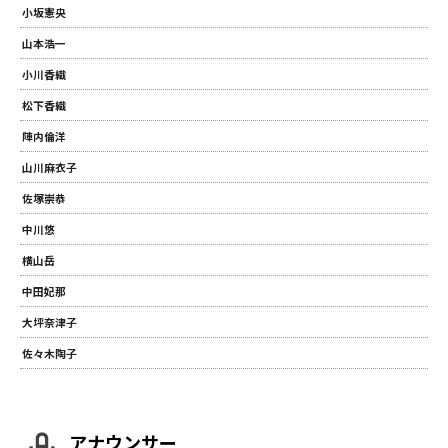
小坂憲央
山本浩一
小川香織
松下香織
陣内倫洋
山川麻衣子
佐塚崇恭
中川悠
横山岳
中田妃那
大坪奈津子
佐々木陶子
アナウンサー