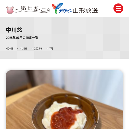
中川悠
テレビ
TV
2025年07月の記事一覧
HOME
>
中川悠
>
2025年
>
7月
ラジオ
Radio
ニュース
News
アナウンサー
Announcer
イベント
Event
試写会・プレゼント
Present