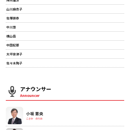
山川麻衣子
佐塚崇恭
中川悠
横山岳
中田妃那
大坪奈津子
佐々木陶子
アナウンサー
Announcer
小坂 憲央
こさか のりお