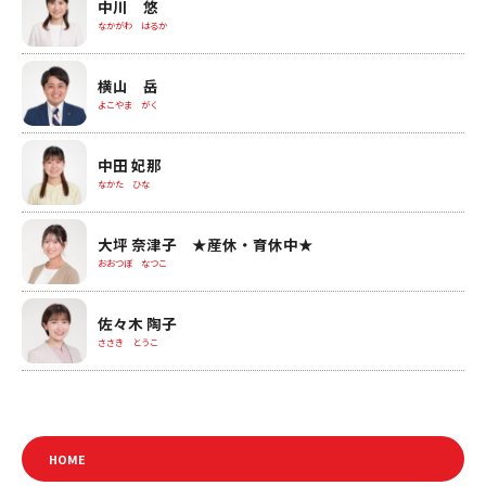
中川 悠
なかがわ はるか
横山 岳
よこやま がく
中田 妃那
なかた ひな
大坪 奈津子 ★産休・育休中★
おおつぼ なつこ
佐々木 陶子
ささき とうこ
HOME