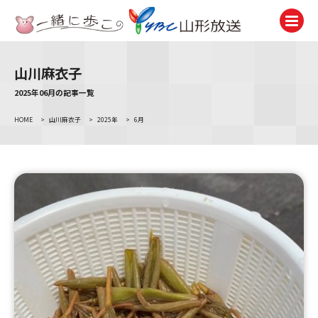
山川麻衣子
テレビ
TV
2025年06月の記事一覧
HOME
>
山川麻衣子
>
2025年
>
6月
ラジオ
Radio
ニュース
News
アナウンサー
Announcer
イベント
Event
試写会・プレゼント
Present