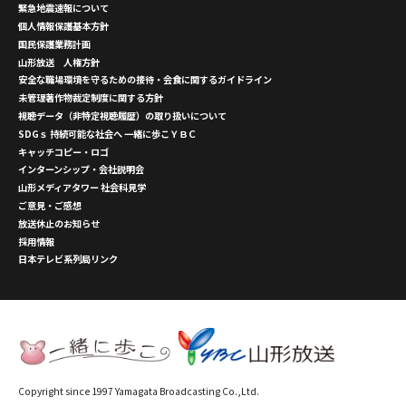
緊急地震速報について
個人情報保護基本方針
国民保護業務計画
山形放送 人権方針
安全な職場環境を守るための接待・会食に関するガイドライン
未管理著作物裁定制度に関する方針
視聴データ（非特定視聴履歴）の取り扱いについて
SDGｓ 持続可能な社会へ 一緒に歩こＹＢＣ
キャッチコピー・ロゴ
インターンシップ・会社説明会
山形メディアタワー 社会科見学
ご意見・ご感想
放送休止のお知らせ
採用情報
日本テレビ系列局リンク
Copyright since 1997 Yamagata Broadcasting Co.,Ltd.