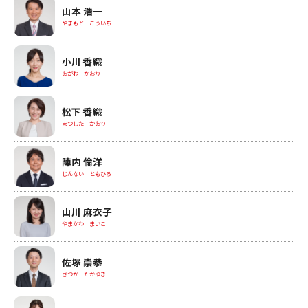
山本 浩一
やまもと こういち
小川 香織
おがわ かおり
松下 香織
まつした かおり
陣内 倫洋
じんない ともひろ
山川 麻衣子
やまかわ まいこ
佐塚 崇恭
さつか たかゆき