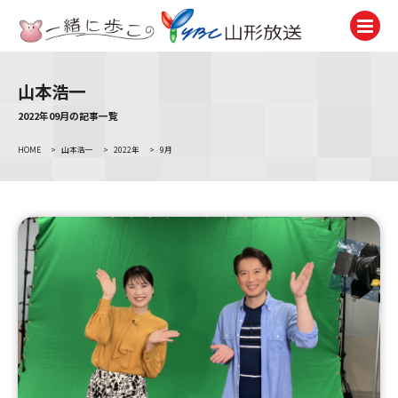
山本浩一
テレビ
TV
2022年09月の記事一覧
HOME
>
山本浩一
>
2022年
>
9月
ラジオ
Radio
ニュース
News
アナウンサー
Announcer
イベント
Event
試写会・プレゼント
Present