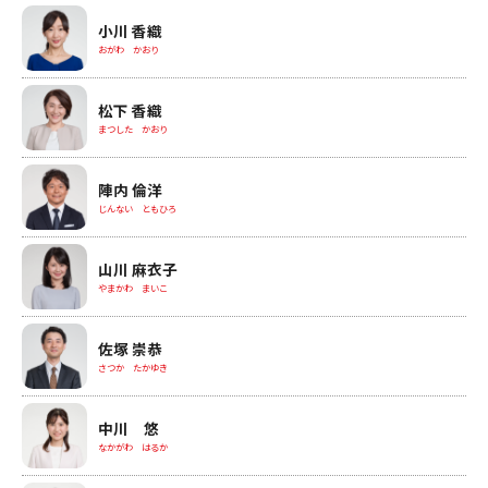
小川 香織
おがわ かおり
松下 香織
まつした かおり
陣内 倫洋
じんない ともひろ
山川 麻衣子
やまかわ まいこ
佐塚 崇恭
さつか たかゆき
中川 悠
なかがわ はるか