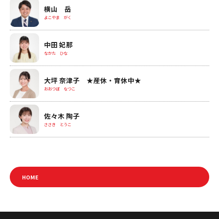
横山 岳
よこやま がく
中田 妃那
なかた ひな
大坪 奈津子 ★産休・育休中★
おおつぼ なつこ
佐々木 陶子
ささき とうこ
HOME