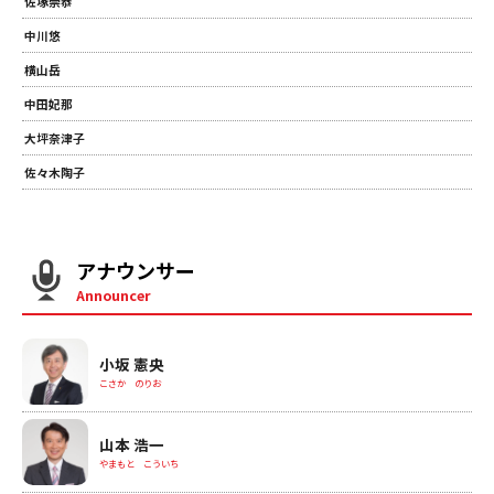
佐塚崇恭
中川悠
横山岳
中田妃那
大坪奈津子
佐々木陶子
アナウンサー
Announcer
小坂 憲央
こさか のりお
山本 浩一
やまもと こういち