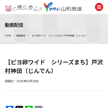
動画配信
テレビ
TV
HOME
>
動画配信
>
【ピヨ卵ワイド シリーズまち】戸沢村神田（じんでん）
ラジオ
Radio
ニュース
【ピヨ卵ワイド シリーズまち】戸沢
News
村神田（じんでん）
アナウンサー
Announcer
投稿日：2026年05月28日
イベント
Event
試写会・プレゼント
Present