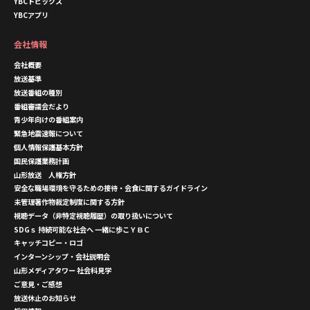
YBCトピックス
YBCアプリ
会社情報
会社概要
放送基準
放送番組の種別
番組審議会だより
青少年向けの番組案内
緊急地震速報について
個人情報保護基本方針
国民保護業務計画
山形放送 人権方針
安全な職場環境を守るための接待・会食に関するガイドライン
未管理著作物裁定制度に関する方針
視聴データ（非特定視聴履歴）の取り扱いについて
SDGｓ 持続可能な社会へ 一緒に歩こＹＢＣ
キャッチコピー・ロゴ
インターンシップ・会社説明会
山形メディアタワー 社会科見学
ご意見・ご感想
放送休止のお知らせ