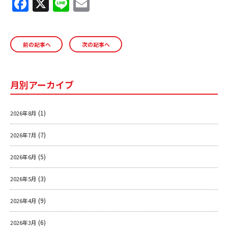
F
X
Li
E
a
n
m
ＹＢＣオンデマンド
c
e
ai
前の記事へ
次の記事へ
e
l
やまがた情熱市場
b
o
月別アーカイブ
o
k
(1)
2026年8月
(7)
2026年7月
(5)
2026年6月
(3)
2026年5月
(9)
2026年4月
(6)
2026年3月