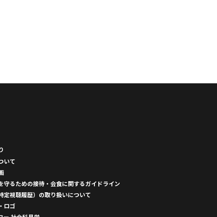
り
ついて
画
を守るための接待・会食に関するガイドライン
特定視聴履歴）の取り扱いについて
・ロゴ
ワー 社会科見学