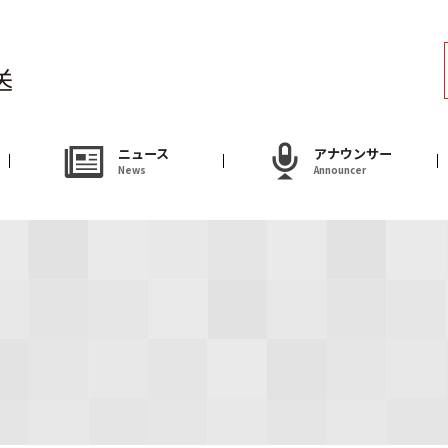
ラジオ
Radio
アナウンサー
ニュース
アナウンサー
News
Announcer
Announcer
試写会・プレゼ
Present
やまがた情熱市場