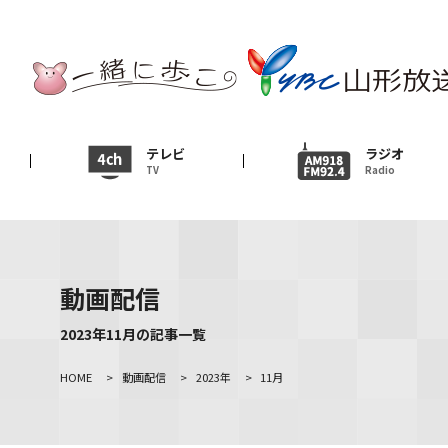
テレビ
TV
ニュース
テレビ
ラジオ
TV
Radio
News
イベント
Event
動画配信
ＹＢＣオンデマンド
2023年11月の記事一覧
HOME
>
動画配信
>
2023年
>
11月