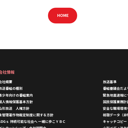
HOME
会社情報
会社概要
放送基準
放送番組の種別
番組審議会だよ
青少年向けの番組案内
緊急地震速報に
個人情報保護基本方針
国民保護業務計
山形放送 人権方針
安全な職場環境
未管理著作物裁定制度に関する方針
視聴データ（非
SDGｓ 持続可能な社会へ 一緒に歩こＹＢＣ
キャッチコピー
インターンシップ・会社説明会
山形メディアタ