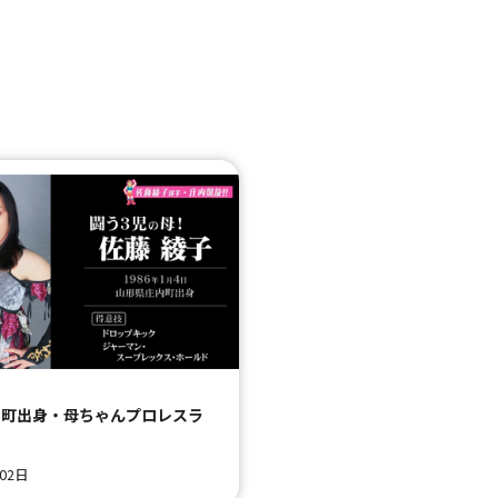
内町出身・母ちゃんプロレスラ
！
月02日